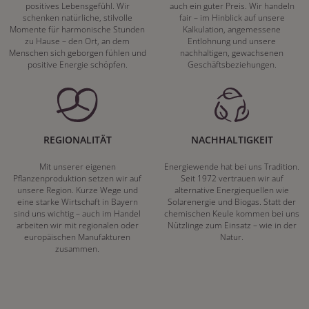
positives Lebensgefühl. Wir
auch ein guter Preis. Wir handeln
schenken natürliche, stilvolle
fair – im Hinblick auf unsere
Momente für harmonische Stunden
Kalkulation, angemessene
zu Hause – den Ort, an dem
Entlohnung und unsere
Menschen sich geborgen fühlen und
nachhaltigen, gewachsenen
positive Energie schöpfen.
Geschäftsbeziehungen.
REGIONALITÄT
NACHHALTIGKEIT
Mit unserer eigenen
Energiewende hat bei uns Tradition.
Pflanzenproduktion setzen wir auf
Seit 1972 vertrauen wir auf
unsere Region. Kurze Wege und
alternative Energiequellen wie
eine starke Wirtschaft in Bayern
Solarenergie und Biogas. Statt der
sind uns wichtig – auch im Handel
chemischen Keule kommen bei uns
arbeiten wir mit regionalen oder
Nützlinge zum Einsatz – wie in der
europäischen Manufakturen
Natur.
zusammen.