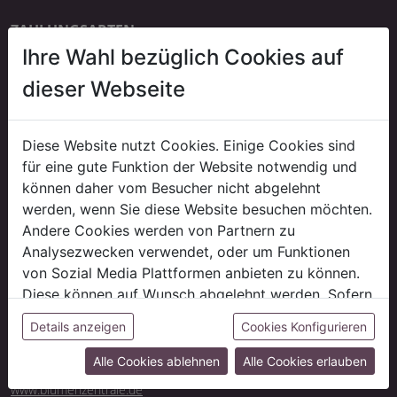
ZAHLUNGSARTEN
Ihre Wahl bezüglich Cookies auf
Bankeinzug
erst ab der dritten Bestellung
dieser Webseite
Kauf auf Rechnung
auf Anfrage
Diese Website nutzt Cookies. Einige Cookies sind
für eine gute Funktion der Website notwendig und
können daher vom Besucher nicht abgelehnt
LIEFERUNG
werden, wenn Sie diese Website besuchen möchten.
*Gratis Lieferung!
Andere Cookies werden von Partnern zu
Versandkostenfrei innerhalb Deutschlands ab 500 € Auftragswert
Analysezwecken verwendet, oder um Funktionen
(ausgenommen evtl. anfallende Speditions-/ Sperrgutkosten).
von Sozial Media Plattformen anbieten zu können.
Liefer- und Versandkosten
Diese können auf Wunsch abgelehnt werden. Sofern
sie unsere Webseite weiter nutzen, geben Sie
CASH & CARRY
Details anzeigen
Cookies Konfigurieren
Besuchen Sie unsere Abholmärkte Neben unseren Onlineangebot
Einwilligung zu unseren Cookies.
finden Sie dort auch ein riesiges Sortiment an tagesaktueller Ware
Alle Cookies ablehnen
Alle Cookies erlauben
und Schnittblumen.
www.blumenzentrale.de