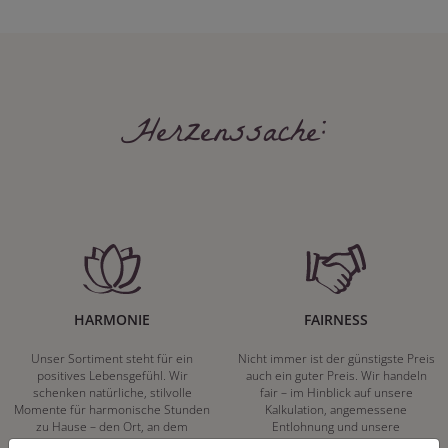
Herzenssache:
HARMONIE
FAIRNESS
Unser Sortiment steht für ein
Nicht immer ist der günstigste Preis
positives Lebensgefühl. Wir
auch ein guter Preis. Wir handeln
schenken natürliche, stilvolle
fair – im Hinblick auf unsere
Momente für harmonische Stunden
Kalkulation, angemessene
zu Hause – den Ort, an dem
Entlohnung und unsere
Menschen sich geborgen fühlen und
nachhaltigen, gewachsenen