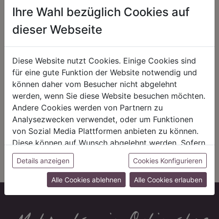
positive Energie schöpfen.
Geschäftsbeziehungen.
Ihre Wahl bezüglich Cookies auf
dieser Webseite
REGIONALITÄT
NACHHALTIGKEIT
Diese Website nutzt Cookies. Einige Cookies sind
für eine gute Funktion der Website notwendig und
Mit unserer eigenen
Energiewende hat bei uns Tradition.
können daher vom Besucher nicht abgelehnt
Pflanzenproduktion setzen wir auf
Seit 1972 vertrauen wir auf
werden, wenn Sie diese Website besuchen möchten.
unsere Region. Kurze Wege und
alternative Energiequellen wie
eine starke Wirtschaft in Bayern
Solarenergie und Biogas. Statt der
Andere Cookies werden von Partnern zu
sind uns wichtig – auch im Handel
chemischen Keule kommen bei uns
Analysezwecken verwendet, oder um Funktionen
arbeiten wir mit regionalen oder
Nützlinge zum Einsatz – wie in der
europäischen Manufakturen
Natur.
von Sozial Media Plattformen anbieten zu können.
zusammen.
Diese können auf Wunsch abgelehnt werden. Sofern
sie unsere Webseite weiter nutzen, geben Sie
Details anzeigen
Cookies Konfigurieren
Einwilligung zu unseren Cookies.
Alle Cookies ablehnen
Alle Cookies erlauben