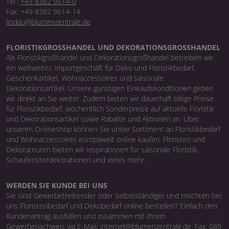
Tel.:
+49 8382 9614-0
Fax: +49 8382 9614-14
lindau@blumenzentrale.de
FLORISTIKGROSSHANDEL UND DEKORATIONSGROSSHANDEL
Als Floristikgroßhandel und Dekorationsgroßhandel betreiben wir
ein weltweites Importgeschäft für Deko und Floristikbedarf,
Geschenkartikel, Wohnaccessoires und saisonale
Dekorationsartikel. Unsere günstigen Einkaufskonditionen geben
wir direkt an Sie weiter. Zudem bieten wir dauerhaft billige Preise
für Floristikbedarf, wöchentlich Sonderpreise auf aktuelle Floristik
und Dekorationsartikel sowie Rabatte und Aktionen an. Über
unseren Onlineshop können Sie unser Sortiment an Floristikbedarf
und Wohnaccessoires europaweit online kaufen. Floristen und
Dekorateuren bieten wir Inspirationen für saisonale Floristik,
Schaufensterdekorationen und vieles mehr.
WERDEN SIE KUNDE BEI UNS
Sie sind Gewerbetreibender oder Selbstständiger und möchten bei
uns Floristenbedarf und Dekobedarf online bestellen? Einfach den
Kundenantrag ausfüllen und zusammen mit Ihrem
Gewerbenachweis via E-Mail: internet@blumenzentrale.de, Fax: 089