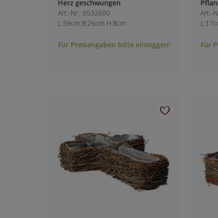
Herz geschwungen
Pflan
Art.-Nr.: 6532600
Art.-
L:39cm B:26cm H:8cm
L:17
Für Preisangaben bitte einloggen!
Für P