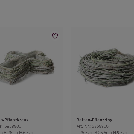
n-Pflanzkreuz
Rattan-Pflanzring
Nr.: 5858800
Art.-Nr.: 5858900
m B:26cm H:6.5cm
L:25.5cm B:25.5cm H:9.5cm