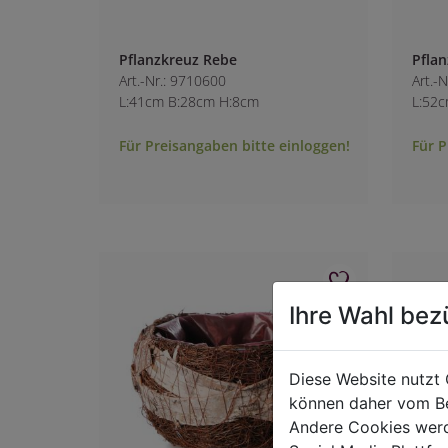
Pflanzkreuz Rebe
Pfla
Art.-Nr.: 9710600
Art.-
L:41cm B:28cm H:8cm
L:52
Für Preisangaben bitte einloggen!
Für P
Ihre Wahl bez
Diese Website nutzt 
können daher vom Be
Andere Cookies werd