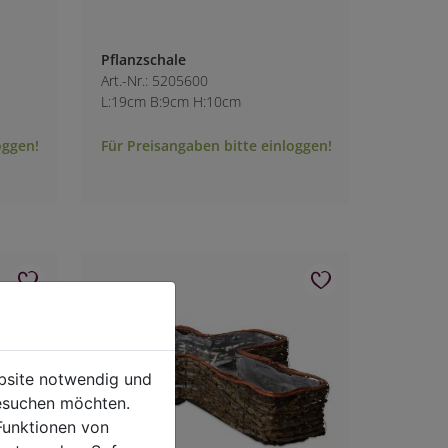
Pflanzschale
Art.-Nr.: 5205600
L:19cm B:9cm H:10cm
oggen!
Für Preisangaben bitte einloggen!
ebsite notwendig und
esuchen möchten.
Funktionen von