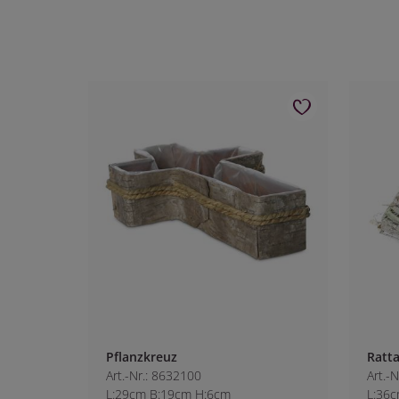
Pflanzkreuz
Ratta
Art.-Nr.: 8632100
Art.-
L:29cm B:19cm H:6cm
L:36c