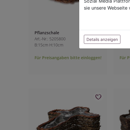
Sozial Media Plattf
sie unsere Webseite 
Pflanzschale
Pflan
Art.-Nr.: 5205800
Art.-
Details anzeigen
B:15cm H:10cm
L:39
Für Preisangaben bitte einloggen!
Für P