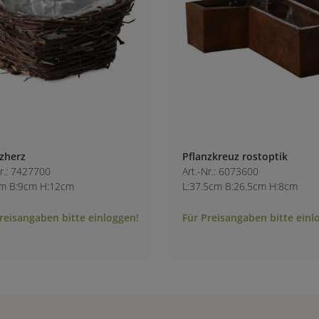
zherz
Pflanzkreuz rostoptik
Nr.: 7427700
Art.-Nr.: 6073600
cm B:9cm H:12cm
L:37.5cm B:26.5cm H:8cm
reisangaben bitte einloggen!
Für Preisangaben bitte einl