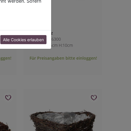
hnt werden. Sofern
Pflanzkreuz
Art.-Nr.: 7426300
Alle Cookies erlauben
L:47cm B:35cm H:10cm
oggen!
Für Preisangaben bitte einloggen!