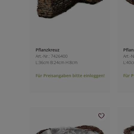
Pflanzkreuz
Pflan
Art.-Nr.: 7426400
Art.-
L:36cm B:24cm H:8cm
L:40
Für Preisangaben bitte einloggen!
Für P