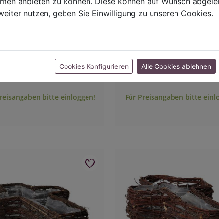
ormen anbieten zu können. Diese können auf Wunsch abgele
weiter nutzen, geben Sie Einwilligung zu unseren Cookies.
zkreuz
Pflanzschale
Nr.: 5205900
Art.-Nr.: 5206000
Cookies Konfigurieren
Alle Cookies ablehnen
cm B:28cm H:8cm
B:20cm H:6cm
reisangaben bitte einloggen!
Für Preisangaben bitte einl