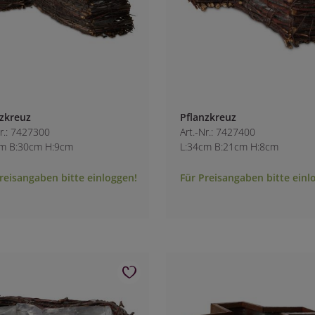
zkreuz
Pflanzkreuz
Nr.: 7427300
Art.-Nr.: 7427400
cm B:30cm H:9cm
L:34cm B:21cm H:8cm
reisangaben bitte einloggen!
Für Preisangaben bitte einl