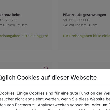
nzkreuz Rebe
Pflanzraute geschwungen
Nr.: 9710700
Art.-Nr.: 5205000
cm B:39cm H:10cm
L:45cm B:20cm H:8cm
reisangaben bitte einloggen!
Für Preisangaben bitte einl
üglich Cookies auf dieser Webseite
Cookies. Einige Cookies sind für eine gute Funktion der W
sucher nicht abgelehnt werden, wenn Sie diese Website b
en von Partnern zu Analysezwecken verwendet, oder um 