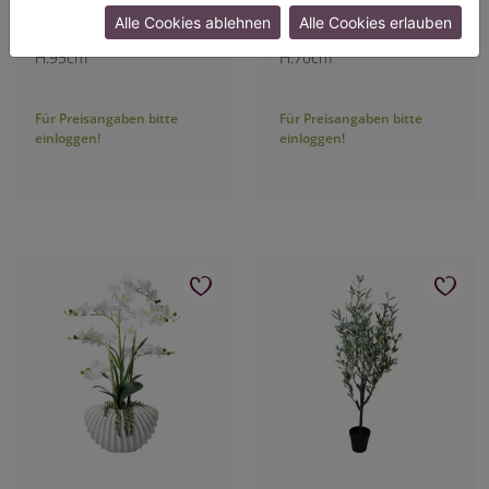
Kunstgras im Korbtopf
Ficus lyrata im Korbtopf
Alle Cookies ablehnen
Alle Cookies erlauben
Art.-Nr.: 2317300
Art.-Nr.: 2317400
H:95cm
H:70cm
Für Preisangaben bitte
Für Preisangaben bitte
einloggen!
einloggen!