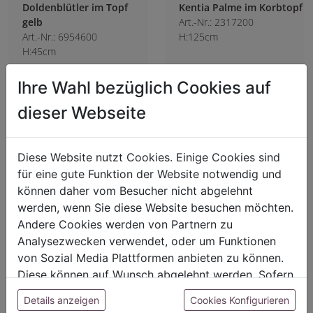
Doldenblütler im Topf
Kentia Palme im Korbtopf
gelb
Art.-Nr.: 2317200
Art.-Nr.: 6954600
H:125cm
H:45cm
Für Preisangaben bitte
Für Preisangaben bitte
Ihre Wahl bezüglich Cookies auf
einloggen!
einloggen!
dieser Webseite
Diese Website nutzt Cookies. Einige Cookies sind
für eine gute Funktion der Website notwendig und
können daher vom Besucher nicht abgelehnt
werden, wenn Sie diese Website besuchen möchten.
Andere Cookies werden von Partnern zu
Analysezwecken verwendet, oder um Funktionen
von Sozial Media Plattformen anbieten zu können.
Diese können auf Wunsch abgelehnt werden. Sofern
sie unsere Webseite weiter nutzen, geben Sie
Details anzeigen
Cookies Konfigurieren
Einwilligung zu unseren Cookies.