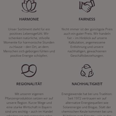
HARMONIE
FAIRNESS
Unser Sortiment steht für ein
Nicht immer ist der günstigste Preis
positives Lebensgefühl. Wir
auch ein guter Preis. Wir handeln
schenken natürliche, stilvolle
fair – im Hinblick auf unsere
Momente für harmonische Stunden
Kalkulation, angemessene
zu Hause – den Ort, an dem
Entlohnung und unsere
Menschen sich geborgen fühlen und
nachhaltigen, gewachsenen
positive Energie schöpfen.
Geschäftsbeziehungen.
REGIONALITÄT
NACHHALTIGKEIT
Mit unserer eigenen
Energiewende hat bei uns Tradition.
Pflanzenproduktion setzen wir auf
Seit 1972 vertrauen wir auf
unsere Region. Kurze Wege und
alternative Energiequellen wie
eine starke Wirtschaft in Bayern
Solarenergie und Biogas. Statt der
sind uns wichtig – auch im Handel
chemischen Keule kommen bei uns
arbeiten wir mit regionalen oder
Nützlinge zum Einsatz – wie in der