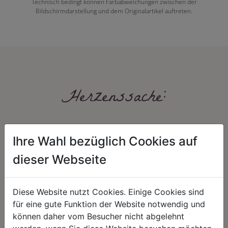
Technisch bedingt können Farbabweichungen zwischen der
Bildschirmdarstellung und dem Originalartikel auftreten.
Herzenssache:
Ihre Wahl bezüglich Cookies auf
dieser Webseite
Diese Website nutzt Cookies. Einige Cookies sind
HARMONIE
FAIRNESS
für eine gute Funktion der Website notwendig und
Unser Sortiment steht für ein
Nicht immer ist der günstigste Preis
können daher vom Besucher nicht abgelehnt
positives Lebensgefühl. Wir
auch ein guter Preis. Wir handeln