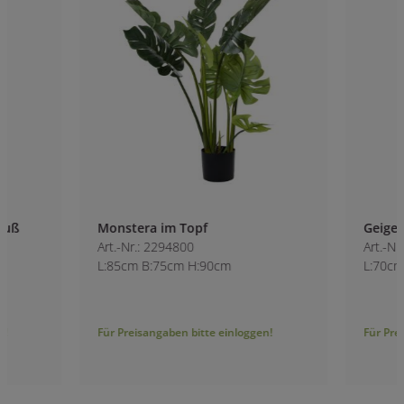
Monstera im Topf
Geigen-Feige Ficus
Art.-Nr.: 2294800
Art.-Nr.: 2295100
L:85cm B:75cm H:90cm
L:70cm B:70cm H:
Für Preisangaben bitte einloggen!
Für Preisangaben bitt