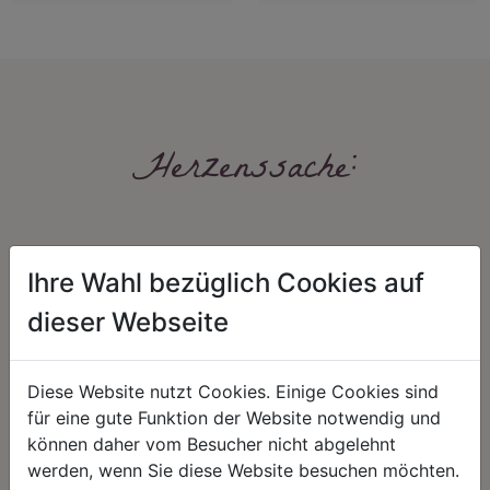
Herzenssache:
Ihre Wahl bezüglich Cookies auf
dieser Webseite
HARMONIE
FAIRNESS
Diese Website nutzt Cookies. Einige Cookies sind
Unser Sortiment steht für ein
Nicht immer ist der günstigste Preis
für eine gute Funktion der Website notwendig und
positives Lebensgefühl. Wir
auch ein guter Preis. Wir handeln
können daher vom Besucher nicht abgelehnt
schenken natürliche, stilvolle
fair – im Hinblick auf unsere
werden, wenn Sie diese Website besuchen möchten.
Momente für harmonische Stunden
Kalkulation, angemessene
zu Hause – den Ort, an dem
Entlohnung und unsere