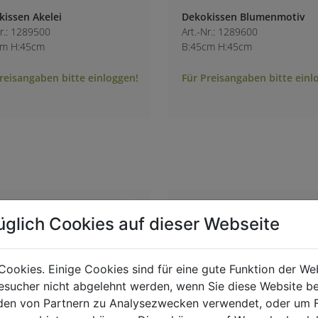
issen Akelei
Dekokissen Blumenmotiv
Nr.: 1289500
Art.-Nr.: 1289600
cm H:45cm
B:45cm H:45cm
reisangaben bitte einloggen!
Für Preisangaben bitte einl
üglich Cookies auf dieser Webseite
Cookies. Einige Cookies sind für eine gute Funktion der W
sucher nicht abgelehnt werden, wenn Sie diese Website b
en von Partnern zu Analysezwecken verwendet, oder um 