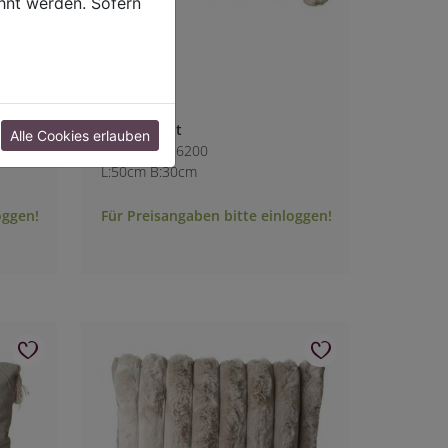
hnt werden. Sofern
Kissen Blatt
Alle Cookies erlauben
Art.-Nr.: 1286200
L:50cm B:30cm
oggen!
Für Preisangaben bitte einloggen!