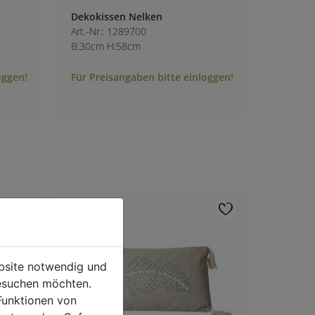
Dekokissen Nelken
Art.-Nr.: 1289700
B:30cm H:58cm
oggen!
Für Preisangaben bitte einloggen!
ebsite notwendig und
esuchen möchten.
Funktionen von