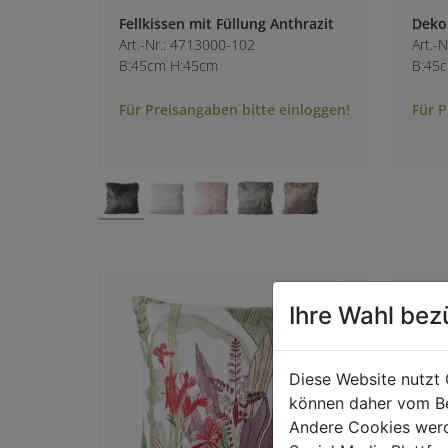
Fellkissen mit Füllung Anthrazit
Dekok
Art.-Nr.: 4713000-102
Art.-
B:45cm H:45cm
B:45
Für Preisangaben bitte einloggen!
Für P
Ihre Wahl bez
Diese Website nutzt 
können daher vom Be
Andere Cookies werd