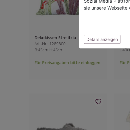
Sozial Media Plattf
sie unsere Webseite 
Dekokissen Strelitzia
Kisse
Details anzeigen
Art.-Nr.: 1289800
Art.-
B:45cm H:45cm
L:40
Für Preisangaben bitte einloggen!
Für P