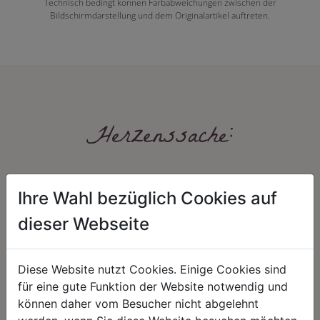
Technisch bedingt können Farbabweichungen zwischen der
Bildschirmdarstellung und dem Originalartikel auftreten.
Herzenssache:
Ihre Wahl bezüglich Cookies auf
dieser Webseite
Diese Website nutzt Cookies. Einige Cookies sind
HARMONIE
FAIRNESS
für eine gute Funktion der Website notwendig und
Unser Sortiment steht für ein
Nicht immer ist der günstigste Preis
können daher vom Besucher nicht abgelehnt
positives Lebensgefühl. Wir
auch ein guter Preis. Wir handeln