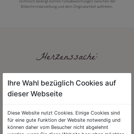
Technisch bedingt können Farbabweichungen zwischen der
Bildschirmdarstellung und dem Originalartikel auftreten.
Herzenssache:
Ihre Wahl bezüglich Cookies auf
dieser Webseite
Diese Website nutzt Cookies. Einige Cookies sind
HARMONIE
FAIRNESS
für eine gute Funktion der Website notwendig und
Unser Sortiment steht für ein
Nicht immer ist der günstigste Preis
können daher vom Besucher nicht abgelehnt
positives Lebensgefühl. Wir
auch ein guter Preis. Wir handeln