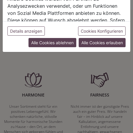
Analysezwecken verwendet, oder um Funktionen
von Sozial Media Plattformen anbieten zu können.
Diese können auf Wunsch abgelehnt werden. Sofern
sie unsere Webseite weiter nutzen, geben Sie
Details anzeigen
Cookies Konfigurieren
Herzenssache:
Einwilligung zu unseren Cookies.
Alle Cookies ablehnen
Alle Cookies erlauben
HARMONIE
FAIRNESS
Unser Sortiment steht für ein
Nicht immer ist der günstigste Preis
positives Lebensgefühl. Wir
auch ein guter Preis. Wir handeln
schenken natürliche, stilvolle
fair – im Hinblick auf unsere
Momente für harmonische Stunden
Kalkulation, angemessene
zu Hause – den Ort, an dem
Entlohnung und unsere
Menschen sich geborgen fühlen und
nachhaltigen, gewachsenen