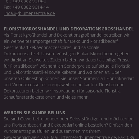
Tel.:
+49 8382 9614-0
Fax: +49 8382 9614-14
lindau@blumenzentrale.de
FLORISTIKGROSSHANDEL UND DEKORATIONSGROSSHANDEL
Als Floristikgroßhandel und Dekorationsgroßhandel betreiben wir
ein weltweites Importgeschäft für Deko und Floristikbedarf,
Geschenkartikel, Wohnaccessoires und saisonale
Dekorationsartikel. Unsere günstigen Einkaufskonditionen geben
wir direkt an Sie weiter. Zudem bieten wir dauerhaft billige Preise
für Floristikbedarf, wöchentlich Sonderpreise auf aktuelle Floristik
und Dekorationsartikel sowie Rabatte und Aktionen an. Über
unseren Onlineshop können Sie unser Sortiment an Floristikbedarf
und Wohnaccessoires europaweit online kaufen. Floristen und
Dekorateuren bieten wir Inspirationen für saisonale Floristik,
Schaufensterdekorationen und vieles mehr.
WERDEN SIE KUNDE BEI UNS
Sie sind Gewerbetreibender oder Selbstständiger und möchten bei
uns Floristenbedarf und Dekobedarf online bestellen? Einfach den
Kundenantrag ausfüllen und zusammen mit Ihrem
Gewerbenachweis via E-Mail: internet@blumenzentrale.de, Fax: 089