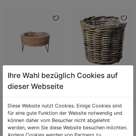
Ihre Wahl bezüglich Cookies auf
Pflanzschale auf Füßchen
Rattankorb gerade
Art.-Nr.: 0962000
Art.-Nr.: 0103040
dieser Webseite
B:22cm H:12cm
B:23cm H:20cm
Diese Website nutzt Cookies. Einige Cookies sind
Für Preisangaben bitte
Für Preisangaben bitte
für eine gute Funktion der Website notwendig und
einloggen!
einloggen!
können daher vom Besucher nicht abgelehnt
werden, wenn Sie diese Website besuchen möchten.
Andere Cookies werden von Partnern zu