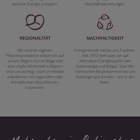
positive Energie schöpfen.
Geschäftsbeziehungen.
REGIONALITÄT
NACHHALTIGKEIT
Mit unserer eigenen
Energiewende hat bei uns Tradition.
Pflanzenproduktion setzen wir auf
Seit 1972 vertrauen wir auf
unsere Region. Kurze Wege und
alternative Energiequellen wie
eine starke Wirtschaft in Bayern
Solarenergie und Biogas. Statt der
sind uns wichtig – auch im Handel
chemischen Keule kommen bei uns
arbeiten wir mit regionalen oder
Nützlinge zum Einsatz – wie in der
europäischen Manufakturen
Natur.
zusammen.