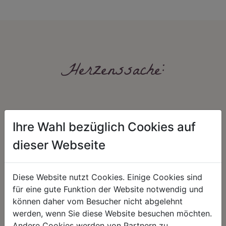
Herzenssache:
Ihre Wahl bezüglich Cookies auf
dieser Webseite
HARMONIE
FAIRNESS
Diese Website nutzt Cookies. Einige Cookies sind
Unser Sortiment steht für ein
Nicht immer ist der günstigste Preis
für eine gute Funktion der Website notwendig und
positives Lebensgefühl. Wir
auch ein guter Preis. Wir handeln
können daher vom Besucher nicht abgelehnt
schenken natürliche, stilvolle
fair – im Hinblick auf unsere
Momente für harmonische Stunden
Kalkulation, angemessene
werden, wenn Sie diese Website besuchen möchten.
zu Hause – den Ort, an dem
Entlohnung und unsere
Andere Cookies werden von Partnern zu