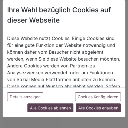
Ihre Wahl bezüglich Cookies auf
dieser Webseite
Diese Website nutzt Cookies. Einige Cookies sind
für eine gute Funktion der Website notwendig und
können daher vom Besucher nicht abgelehnt
werden, wenn Sie diese Website besuchen möchten.
Andere Cookies werden von Partnern zu
Analysezwecken verwendet, oder um Funktionen
von Sozial Media Plattformen anbieten zu können.
NB Ring/innen 23cm
Art.-Nr.: 3401900
Diese können auf Wunsch abgelehnt werden. Sofern
B:34cm H:5cm
sie unsere Webseite weiter nutzen, geben Sie
Details anzeigen
Cookies Konfigurieren
Einwilligung zu unseren Cookies.
Für Preisangaben bitte
Alle Cookies ablehnen
Alle Cookies erlauben
einloggen!