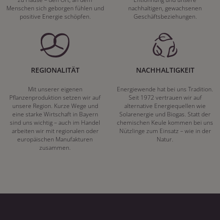
Menschen sich geborgen fühlen und
nachhaltigen, gewachsenen
positive Energie schöpfen.
Geschäftsbeziehungen.
REGIONALITÄT
NACHHALTIGKEIT
Mit unserer eigenen
Energiewende hat bei uns Tradition.
Pflanzenproduktion setzen wir auf
Seit 1972 vertrauen wir auf
unsere Region. Kurze Wege und
alternative Energiequellen wie
eine starke Wirtschaft in Bayern
Solarenergie und Biogas. Statt der
sind uns wichtig – auch im Handel
chemischen Keule kommen bei uns
arbeiten wir mit regionalen oder
Nützlinge zum Einsatz – wie in der
europäischen Manufakturen
Natur.
zusammen.