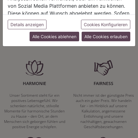
von Sozial Media Plattformen anbieten zu können.
Diese können auf Wunsch abgelehnt werden. Sofern
Herzenssache:
sie unsere Webseite weiter nutzen, geben Sie
Details anzeigen
Cookies Konfigurieren
Einwilligung zu unseren Cookies.
Alle Cookies ablehnen
Alle Cookies erlauben
HARMONIE
FAIRNESS
Unser Sortiment steht für ein
Nicht immer ist der günstigste Preis
positives Lebensgefühl. Wir
auch ein guter Preis. Wir handeln
schenken natürliche, stilvolle
fair – im Hinblick auf unsere
Momente für harmonische Stunden
Kalkulation, angemessene
zu Hause – den Ort, an dem
Entlohnung und unsere
Menschen sich geborgen fühlen und
nachhaltigen, gewachsenen
positive Energie schöpfen.
Geschäftsbeziehungen.