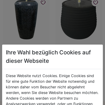
Glaze Lite Brunnen Deep
Stone-Lite Brunnen
Ihre Wahl bezüglich Cookies auf
Watergrey
Art.-Nr.: 1926000
Art.-Nr.: 3130800
B:53cm H:49cm
dieser Webseite
B:44.5cm H:70cm
Für Preisangaben bitte
Für Preisangaben bitte
Diese Website nutzt Cookies. Einige Cookies sind
einloggen!
einloggen!
für eine gute Funktion der Website notwendig und
können daher vom Besucher nicht abgelehnt
werden, wenn Sie diese Website besuchen möchten.
Andere Cookies werden von Partnern zu
Analysezwecken verwendet, oder um Funktionen