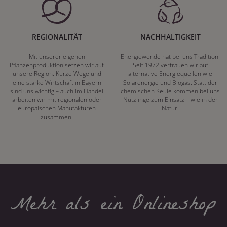
REGIONALITÄT
NACHHALTIGKEIT
Mit unserer eigenen
Energiewende hat bei uns Tradition.
Pflanzenproduktion setzen wir auf
Seit 1972 vertrauen wir auf
unsere Region. Kurze Wege und
alternative Energiequellen wie
eine starke Wirtschaft in Bayern
Solarenergie und Biogas. Statt der
sind uns wichtig – auch im Handel
chemischen Keule kommen bei uns
arbeiten wir mit regionalen oder
Nützlinge zum Einsatz – wie in der
europäischen Manufakturen
Natur.
zusammen.
Mehr als ein Onlineshop