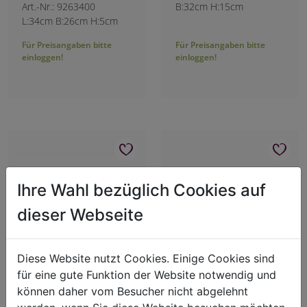
Art.-Nr.: 9263400
B:32cm H:15cm
L:34cm B:26cm H:5cm
Für Preisangaben bitte
Für Preisangaben bitte
einloggen!
einloggen!
Ihre Wahl bezüglich Cookies auf
dieser Webseite
Diese Website nutzt Cookies. Einige Cookies sind
für eine gute Funktion der Website notwendig und
Holztablett mit
Teakholz-Schale oval
können daher vom Besucher nicht abgelehnt
Geweihgriffen
Art.-Nr.: 1662100