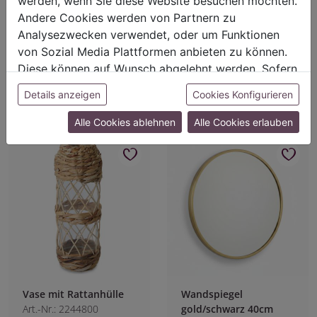
werden, wenn Sie diese Website besuchen möchten.
Art.-Nr.: 9262800
L:40cm B:19cm H:5cm
Andere Cookies werden von Partnern zu
L:34cm B:30cm H:9cm
Analysezwecken verwendet, oder um Funktionen
Für Preisangaben bitte
Für Preisangaben bitte
von Sozial Media Plattformen anbieten zu können.
einloggen!
einloggen!
Diese können auf Wunsch abgelehnt werden. Sofern
sie unsere Webseite weiter nutzen, geben Sie
Details anzeigen
Cookies Konfigurieren
Einwilligung zu unseren Cookies.
Alle Cookies ablehnen
Alle Cookies erlauben
Vase mit Rattanhülle
Wandspiegel
Art.-Nr.: 2244800
gold/schwarz 40cm