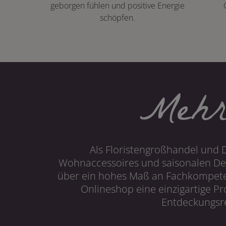
geborgen fühlen und positive Energie
schöpfen.
Mehr
Als Floristengroßhandel und 
Wohnaccessoires und saisonalen Dek
über ein hohes Maß an Fachkompetenz
Onlineshop eine einzigartige P
Entdeckungsre