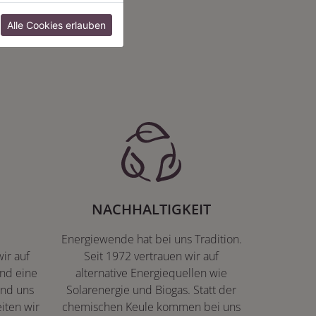
:
Alle Cookies erlauben
NACHHALTIGKEIT
Energiewende hat bei uns Tradition.
ir auf
Seit 1972 vertrauen wir auf
nd eine
alternative Energiequellen wie
ind uns
Solarenergie und Biogas. Statt der
iten wir
chemischen Keule kommen bei uns