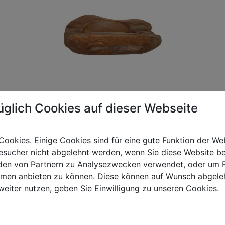
üglich Cookies auf dieser Webseite
Cookies. Einige Cookies sind für eine gute Funktion der W
gen Mehrwertsteuer und Versandkosten. Für Irrtümer und fehler
sucher nicht abgelehnt werden, wenn Sie diese Website b
R behalten wir uns die Berechnung eines Mindermengenzuschla
en von Partnern zu Analysezwecken verwendet, oder um 
chungen zwischen der Bildschirmdarstellung und dem Originala
ormen anbieten zu können. Diese können auf Wunsch abgele
weiter nutzen, geben Sie Einwilligung zu unseren Cookies.