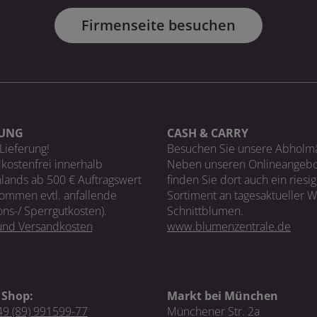
Firmenseite besuchen
RUNG
CASH & CARRY
Lieferung!
Besuchen Sie unsere Abholm
kostenfrei innerhalb
Neben unseren Onlineangebo
lands ab 500 € Auftragswert
finden Sie dort auch ein riesi
ommen evtl. anfallende
Sortiment an tagesaktueller 
ons-/ Sperrgutkosten).
Schnittblumen.
 und Versandkosten
www.blumenzentrale.de
 Shop:
Markt bei München
9 (89) 991599-77
Münchener Str. 2a