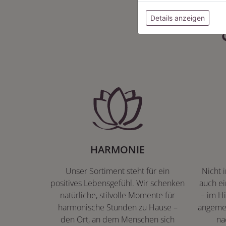
Details anzeigen
HARMONIE
Unser Sortiment steht für ein
Nicht 
positives Lebensgefühl. Wir schenken
auch ei
natürliche, stilvolle Momente für
– im Hi
harmonische Stunden zu Hause –
angeme
den Ort, an dem Menschen sich
na