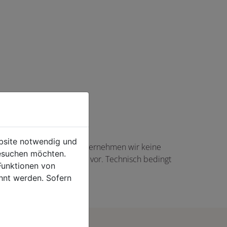
ebsite notwendig und
haft angezeigte Angaben übernehmen wir keine
esuchen möchten.
gs in Höhe von 5,00 EUR vor. Technisch bedingt
Funktionen von
rtikel auftreten.
hnt werden. Sofern