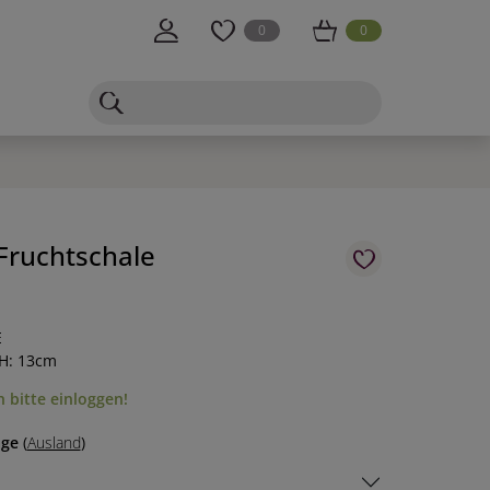
0
0
Fruchtschale
E
 H: 13cm
 bitte einloggen!
age
(
Ausland
)