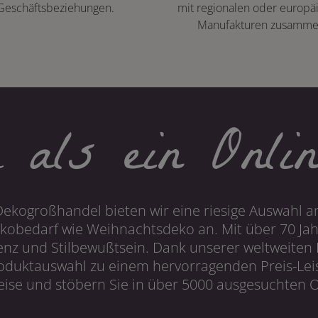
Geschäftsbeziehungen.
mit regionalen oder europä
Manufakturen zusamme
 als ein Onlin
Dekogroßhandel bieten wir eine riesige Auswahl an
obedarf wie Weihnachtsdeko an. Mit über 70 Ja
 und Stilbewußtsein. Dank unserer weltweiten I
roduktauswahl zu einem hervorragenden Preis-Leis
ise und stöbern Sie in über 5000 ausgesuchten On