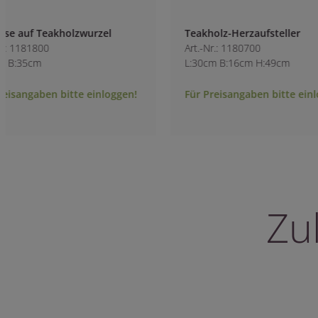
Teakholz-Herzaufsteller
Teakholz-Tablett 
Art.-Nr.: 1180700
Art.-Nr.: 0125800
L:30cm B:16cm H:49cm
L:60cm B:14cm H:7
Für Preisangaben bitte einloggen!
Für Preisangaben 
Zu