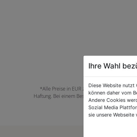
Ihre Wahl bez
Diese Website nutzt 
*Alle Preise in EUR zzgl. der jeweils gülti
können daher vom Be
Haftung. Bei einem Bestellwert unter 50,00 EU
Andere Cookies werd
können Farbabwei
Sozial Media Plattf
sie unsere Webseite 