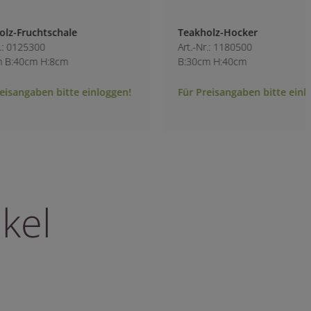
Teakholz-Hocker
Teakholz-Schale b
Art.-Nr.: 1180500
Art.-Nr.: 1661200
B:30cm H:40cm
L:45cm B:13cm H:7
Für Preisangaben bitte einloggen!
Für Preisangaben b
kel