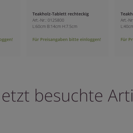
rechteckig
Teakholz-Fruchtschale
Art.-Nr.: 0125300
.5cm
L:40cm B:40cm H:8cm
bitte einloggen!
Für Preisangaben bitte einloggen!
letzt besuchte Arti