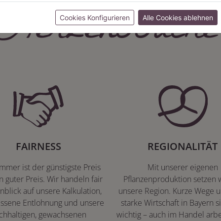
Herzenssache
Cookies Konfigurieren
Alle Cookies ablehnen
FAIRNESS
REGIONALITÄT
immer ist der günstigste Preis
Mit unserer eigenen
n guter Preis. Wir handeln fair
Pflanzenproduktion setzen w
nblick auf unsere Kalkulation,
unsere Region. Kurze Wege u
ssene Entlohnung und unsere
starke Wirtschaft in Bayern s
chhaltigen, gewachsenen
wichtig – auch im Handel arbe