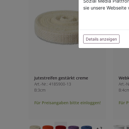
Sozial Media Plattf
sie unsere Webseite 
Details anzeigen
Jutestreifen gestärkt creme
Webk
Art.-Nr.: 4185900-13
Art.-
B:3cm
B:4c
Für Preisangaben bitte einloggen!
Für P
+ 2