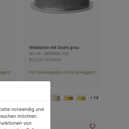
Webkante mit Draht grau
Art.-Nr.: 0800900-100
B:2.5cm H:200cm
oggen!
Für Preisangaben bitte einloggen!
+ 9
+ 14
ebsite notwendig und
esuchen möchten.
Funktionen von