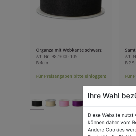
Organza mit Webkante schwarz
Samt
Art.-Nr.: 9823000-105
Art.-
B:4cm
B:2.5
Für Preisangaben bitte einloggen!
Für P
Ihre Wahl bez
+ 3
Diese Website nutzt 
können daher vom Be
Andere Cookies werd