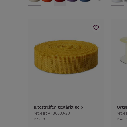
Jutestreifen gestärkt gelb
Organ
Art.-Nr.: 4186000-20
Art.-
B:5cm
B:4c