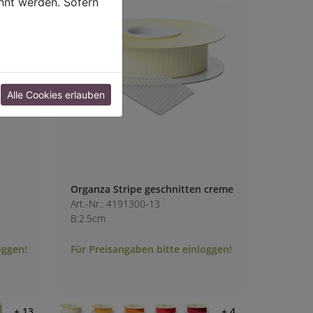
hnt werden. Sofern
Alle Cookies erlauben
Organza Stripe geschnitten creme
Art.-Nr.: 4191300-13
B:2.5cm
oggen!
Für Preisangaben bitte einloggen!
+ 13
+ 4