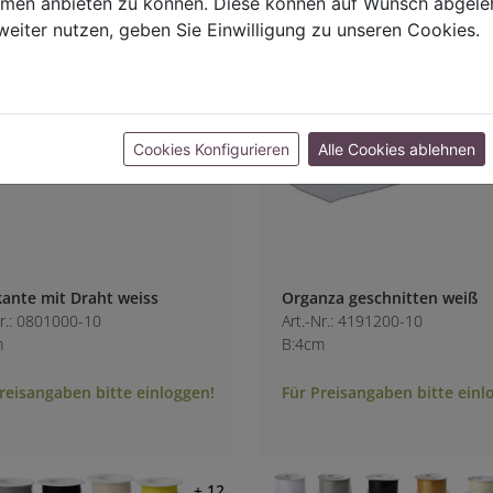
ormen anbieten zu können. Diese können auf Wunsch abgele
weiter nutzen, geben Sie Einwilligung zu unseren Cookies.
Cookies Konfigurieren
Alle Cookies ablehnen
ante mit Draht weiss
Organza geschnitten weiß
Nr.: 0801000-10
Art.-Nr.: 4191200-10
m
B:4cm
reisangaben bitte einloggen!
Für Preisangaben bitte einl
+ 12