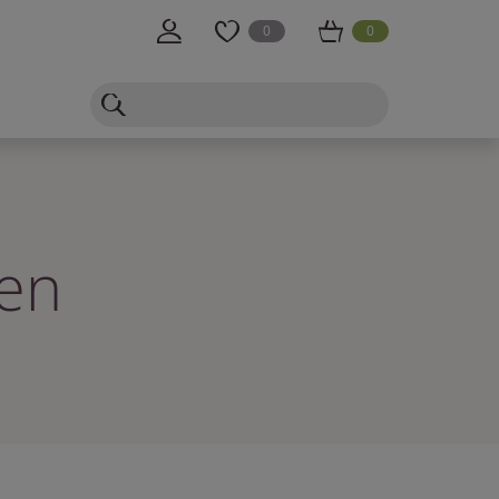
0
0
ben