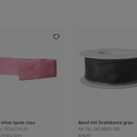
 ohne Spule rosa
Band mit Drahtkante grau
Nr.: 0026310-50
Art.-Nr.: 0814800-100
cm B:2.5cm
B:4cm