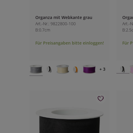
Organza mit Webkante grau
Orga
Art.-Nr.: 9822800-100
Art.-
B:0.7cm
B:2.5
Für Preisangaben bitte einloggen!
Für P
+ 3