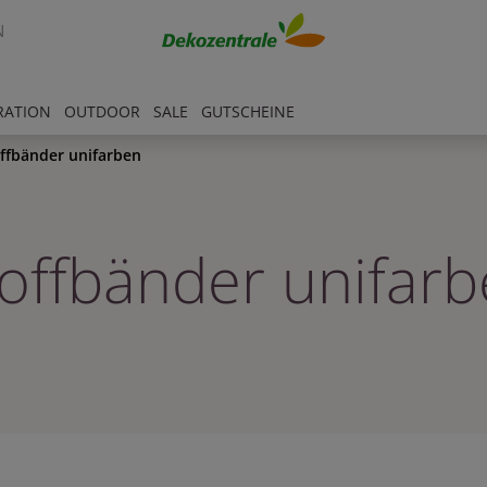
N
RATION
OUTDOOR
SALE
GUTSCHEINE
ffbänder unifarben
offbänder unifar