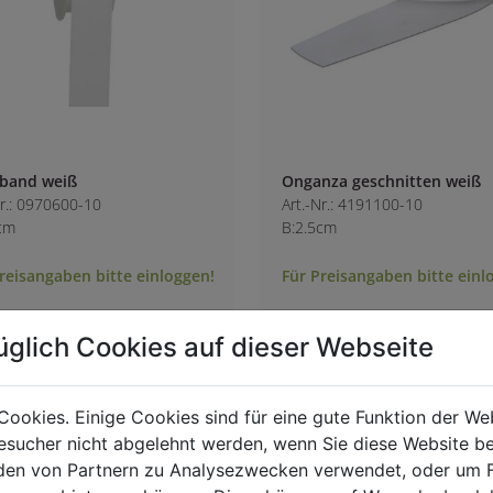
band weiß
Onganza geschnitten weiß
Nr.: 0970600-10
Art.-Nr.: 4191100-10
cm
B:2.5cm
reisangaben bitte einloggen!
Für Preisangaben bitte einl
üglich Cookies auf dieser Webseite
Cookies. Einige Cookies sind für eine gute Funktion der W
sucher nicht abgelehnt werden, wenn Sie diese Website b
en von Partnern zu Analysezwecken verwendet, oder um 