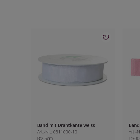
Band mit Drahtkante weiss
Band
Art.-Nr.: 0811000-10
Art.-
B:2.5cm
L:300