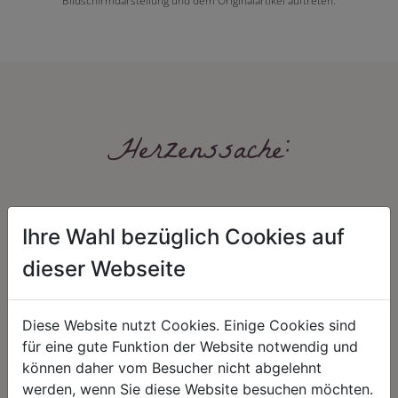
Bildschirmdarstellung und dem Originalartikel auftreten.
Herzenssache:
Ihre Wahl bezüglich Cookies auf
dieser Webseite
HARMONIE
FAIRNESS
Diese Website nutzt Cookies. Einige Cookies sind
für eine gute Funktion der Website notwendig und
Unser Sortiment steht für ein
Nicht immer ist der günstigste Preis
positives Lebensgefühl. Wir
auch ein guter Preis. Wir handeln
können daher vom Besucher nicht abgelehnt
schenken natürliche, stilvolle
fair – im Hinblick auf unsere
werden, wenn Sie diese Website besuchen möchten.
Momente für harmonische Stunden
Kalkulation, angemessene