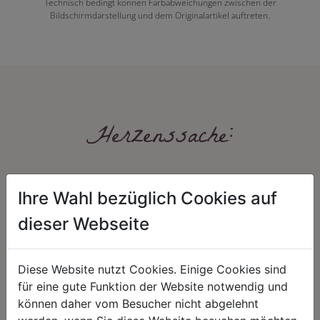
Technisch bedingt können Farbabweichungen zwischen der
Bildschirmdarstellung und dem Originalartikel auftreten.
Herzenssache:
Ihre Wahl bezüglich Cookies auf
dieser Webseite
Diese Website nutzt Cookies. Einige Cookies sind
HARMONIE
FAIRNESS
für eine gute Funktion der Website notwendig und
Unser Sortiment steht für ein
Nicht immer ist der günstigste Preis
können daher vom Besucher nicht abgelehnt
positives Lebensgefühl. Wir
auch ein guter Preis. Wir handeln