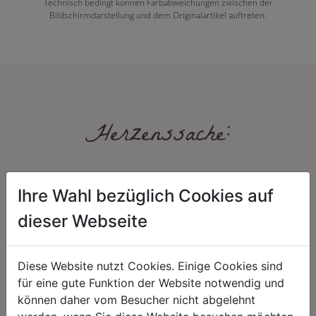
Technisch bedingt können Farbabweichungen zwischen der
Bildschirmdarstellung und dem Originalartikel auftreten.
Herzenssache:
Ihre Wahl bezüglich Cookies auf
dieser Webseite
Diese Website nutzt Cookies. Einige Cookies sind
HARMONIE
FAIRNESS
für eine gute Funktion der Website notwendig und
Unser Sortiment steht für ein
Nicht immer ist der günstigste Preis
können daher vom Besucher nicht abgelehnt
positives Lebensgefühl. Wir
auch ein guter Preis. Wir handeln