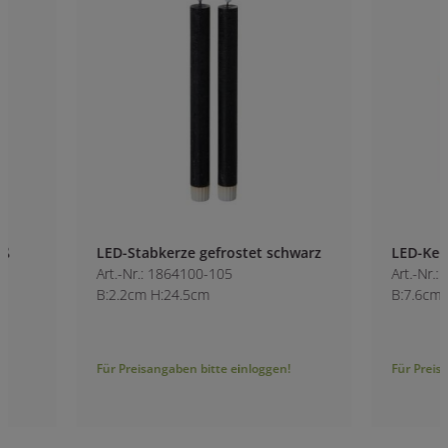
LED-Stabkerze gefrostet schwarz
LED-Kerze Timerf
Art.-Nr.: 1864100-105
Art.-Nr.: 1863100-1
B:2.2cm H:24.5cm
B:7.6cm H:12cm
Für Preisangaben bitte einloggen!
Für Preisangaben bitt