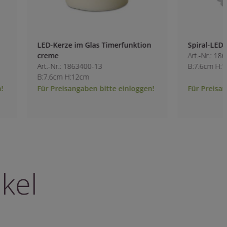
LED-Kerze im Glas Timerfunktion
Spiral-LED-Kerze g
creme
Art.-Nr.: 1863900-1
Art.-Nr.: 1863400-13
B:7.6cm H:10cm
B:7.6cm H:12cm
Für Preisangaben bitte einloggen!
Für Preisangaben b
kel