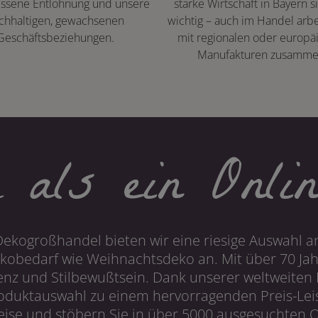
ssene Entlohnung und unsere
starke Wirtschaft in Bayern s
chhaltigen, gewachsenen
wichtig – auch im Handel arbe
Geschäftsbeziehungen.
mit regionalen oder europä
Manufakturen zusamme
 als ein Onlin
Dekogroßhandel bieten wir eine riesige Auswahl an
obedarf wie Weihnachtsdeko an. Mit über 70 Ja
 und Stilbewußtsein. Dank unserer weltweiten I
roduktauswahl zu einem hervorragenden Preis-Leis
ise und stöbern Sie in über 5000 ausgesuchten On