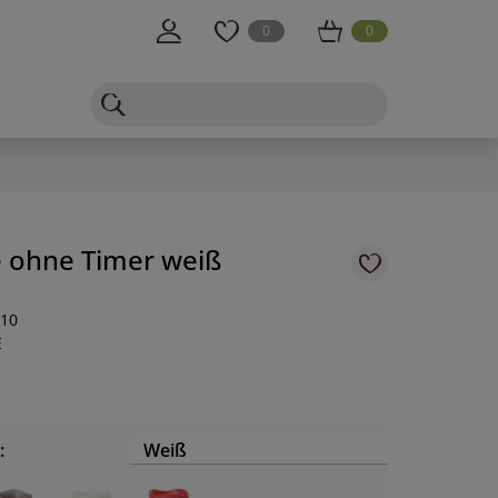
0
0
 ohne Timer weiß
-10
E
m
:
Weiß