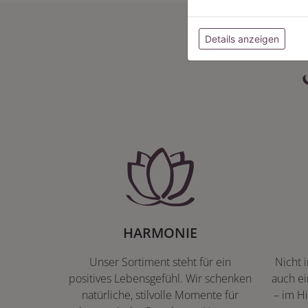
Details anzeigen
HARMONIE
Unser Sortiment steht für ein
Nicht 
positives Lebensgefühl. Wir schenken
auch ei
natürliche, stilvolle Momente für
– im Hi