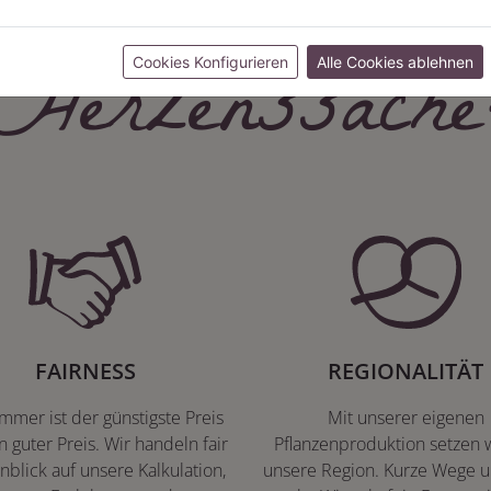
Herzenssache
Cookies Konfigurieren
Alle Cookies ablehnen
FAIRNESS
REGIONALITÄT
immer ist der günstigste Preis
Mit unserer eigenen
n guter Preis. Wir handeln fair
Pflanzenproduktion setzen w
nblick auf unsere Kalkulation,
unsere Region. Kurze Wege u