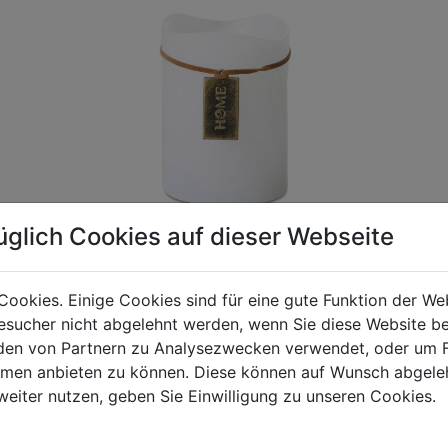
üglich Cookies auf dieser Webseite
Cookies. Einige Cookies sind für eine gute Funktion der W
sucher nicht abgelehnt werden, wenn Sie diese Website b
gen Mehrwertsteuer und Versandkosten. Für Irrtümer und fehler
en von Partnern zu Analysezwecken verwendet, oder um 
R behalten wir uns die Berechnung eines Mindermengenzuschla
ormen anbieten zu können. Diese können auf Wunsch abgele
chungen zwischen der Bildschirmdarstellung und dem Originala
weiter nutzen, geben Sie Einwilligung zu unseren Cookies.