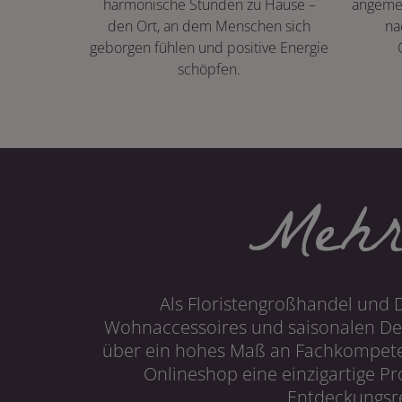
harmonische Stunden zu Hause –
angeme
den Ort, an dem Menschen sich
na
geborgen fühlen und positive Energie
schöpfen.
Mehr
Als Floristengroßhandel und 
Wohnaccessoires und saisonalen Dek
über ein hohes Maß an Fachkompetenz
Onlineshop eine einzigartige P
Entdeckungsre