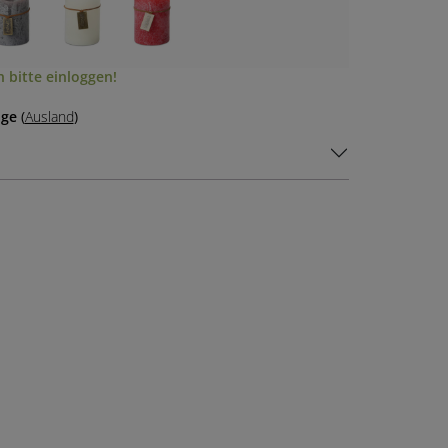
 bitte einloggen!
age
(
Ausland
)