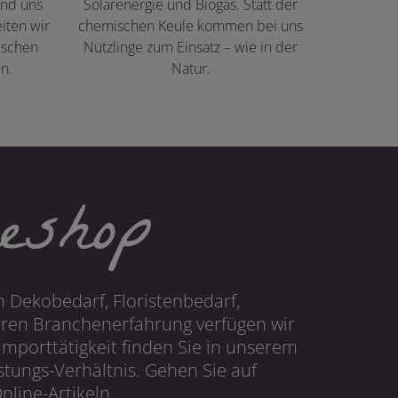
ind uns
Solarenergie und Biogas. Statt der
iten wir
chemischen Keule kommen bei uns
ischen
Nützlinge zum Einsatz – wie in der
n.
Natur.
eshop
 Dekobedarf, Floristenbedarf,
hren Branchenerfahrung verfügen wir
mporttätigkeit finden Sie in unserem
tungs-Verhältnis. Gehen Sie auf
line-Artikeln.