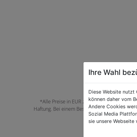
Ihre Wahl bez
Diese Website nutzt 
können daher vom Be
*Alle Preise in EUR zzgl. der jeweils gülti
Andere Cookies werd
Haftung. Bei einem Bestellwert unter 50,00 EU
Sozial Media Plattf
können Farbabwei
sie unsere Webseite 