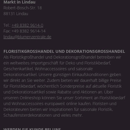
Markt in Lindau
Robert-Bosch-Str. 18
88131 Lindau
Tel.:
+49 8382 9614-0
Fax: +49 8382 9614-14
lindau@blumenzentrale.de
FLORISTIKGROSSHANDEL UND DEKORATIONSGROSSHANDEL
Als Floristikgroßhandel und Dekorationsgroßhandel betreiben wir
ein weltweites Importgeschäft für Deko und Floristikbedarf,
Geschenkartikel, Wohnaccessoires und saisonale
Dekorationsartikel. Unsere günstigen Einkaufskonditionen geben
wir direkt an Sie weiter. Zudem bieten wir dauerhaft billige Preise
für Floristikbedarf, wöchentlich Sonderpreise auf aktuelle Floristik
und Dekorationsartikel sowie Rabatte und Aktionen an. Über
unseren Onlineshop können Sie unser Sortiment an Floristikbedarf
und Wohnaccessoires europaweit online kaufen. Floristen und
Dekorateuren bieten wir Inspirationen für saisonale Floristik,
Schaufensterdekorationen und vieles mehr.
WERDEN SIE KUNDE BEI UNS