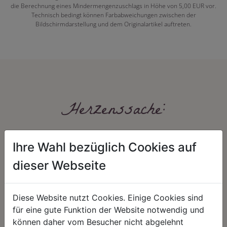
die Berechnung eines Mindermengenzuschlags in Höhe von 5,00 EUR vor.
Technisch bedingt können Farbabweichungen zwischen der
Bildschirmdarstellung und dem Originalartikel auftreten.
Herzenssache:
Ihre Wahl bezüglich Cookies auf
dieser Webseite
Diese Website nutzt Cookies. Einige Cookies sind
HARMONIE
FAIRNESS
für eine gute Funktion der Website notwendig und
können daher vom Besucher nicht abgelehnt
Unser Sortiment steht für ein
Nicht immer ist der günstigste Preis