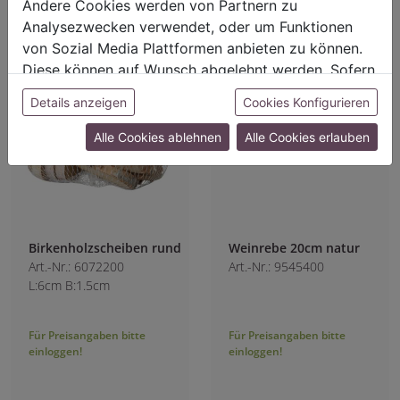
Andere Cookies werden von Partnern zu
Analysezwecken verwendet, oder um Funktionen
von Sozial Media Plattformen anbieten zu können.
Diese können auf Wunsch abgelehnt werden. Sofern
sie unsere Webseite weiter nutzen, geben Sie
Details anzeigen
Cookies Konfigurieren
Einwilligung zu unseren Cookies.
Alle Cookies ablehnen
Alle Cookies erlauben
Birkenholzscheiben rund
Weinrebe 20cm natur
Art.-Nr.: 6072200
Art.-Nr.: 9545400
L:6cm B:1.5cm
Für Preisangaben bitte
Für Preisangaben bitte
einloggen!
einloggen!