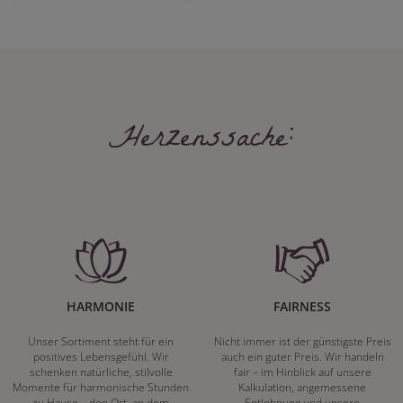
Herzenssache:
HARMONIE
FAIRNESS
Unser Sortiment steht für ein
Nicht immer ist der günstigste Preis
positives Lebensgefühl. Wir
auch ein guter Preis. Wir handeln
schenken natürliche, stilvolle
fair – im Hinblick auf unsere
Momente für harmonische Stunden
Kalkulation, angemessene
zu Hause – den Ort, an dem
Entlohnung und unsere