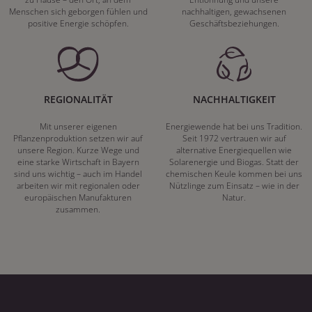
Menschen sich geborgen fühlen und
nachhaltigen, gewachsenen
positive Energie schöpfen.
Geschäftsbeziehungen.
REGIONALITÄT
NACHHALTIGKEIT
Mit unserer eigenen
Energiewende hat bei uns Tradition.
Pflanzenproduktion setzen wir auf
Seit 1972 vertrauen wir auf
unsere Region. Kurze Wege und
alternative Energiequellen wie
eine starke Wirtschaft in Bayern
Solarenergie und Biogas. Statt der
sind uns wichtig – auch im Handel
chemischen Keule kommen bei uns
arbeiten wir mit regionalen oder
Nützlinge zum Einsatz – wie in der
europäischen Manufakturen
Natur.
zusammen.