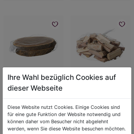
Ihre Wahl bezüglich Cookies auf
Ulm Scheibe oval
Birkenholz Stücke
dieser Webseite
Art.-Nr.: 6068800
Art.-Nr.: 6072100
L:26cm B:14cm H:2cm
L:6cm B:2.5cm
Diese Website nutzt Cookies. Einige Cookies sind
Für Preisangaben bitte
Für Preisangaben bitte
für eine gute Funktion der Website notwendig und
einloggen!
einloggen!
können daher vom Besucher nicht abgelehnt
werden, wenn Sie diese Website besuchen möchten.