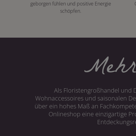
geborgen fühlen und positive Energie
schöpfen.
Mehr
Als Floristengroßhandel und 
Wohnaccessoires und saisonalen Dek
über ein hohes Maß an Fachkompetenz
Onlineshop eine einzigartige P
Entdeckungsre