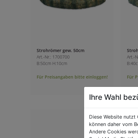
Strohrömer gew. 50cm
Stro
Art.-Nr.: 1700700
Art.-
B:50cm H:10cm
B:40
Für Preisangaben bitte einloggen!
Für P
Ihre Wahl bez
Diese Website nutzt 
können daher vom Be
Andere Cookies werd