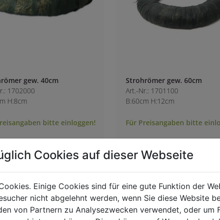
hrömer gew. 40cm
Strohrömer gew. 60cm
Nr.: 1702000
Art.-Nr.: 1701100
cm H:8cm
B:60cm H:12cm
reisangaben bitte einloggen!
Für Preisangaben bitte einl
üglich Cookies auf dieser Webseite
Cookies. Einige Cookies sind für eine gute Funktion der W
sucher nicht abgelehnt werden, wenn Sie diese Website b
en von Partnern zu Analysezwecken verwendet, oder um 