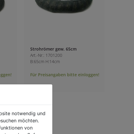
Strohrömer gew. 65cm
Art.-Nr.: 1701200
B:65cm H:14cm
oggen!
Für Preisangaben bitte einloggen!
ebsite notwendig und
esuchen möchten.
Funktionen von