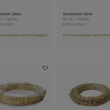
hrömer 20cm
Strohrömer 25cm
Nr.: 1700100
Art.-Nr.: 1700200
cm H:3cm
B:25cm H:3cm
reisangaben bitte einloggen!
Für Preisangaben bitte einl