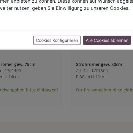
ormen anbieten zu können. Diese können auf Wunsch abgele
weiter nutzen, geben Sie Einwilligung zu unseren Cookies.
Cookies Konfigurieren
Alle Cookies ablehnen
hrömer gew. 75cm
Strohrömer gew. 80cm
Nr.: 1701400
Art.-Nr.: 1701500
cm H:14cm
B:80cm H:16cm
reisangaben bitte einloggen!
Für Preisangaben bitte einl