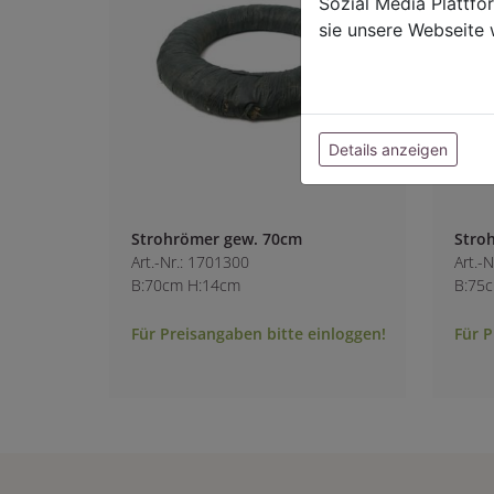
Sozial Media Plattf
sie unsere Webseite 
Details anzeigen
Strohrömer gew. 70cm
Stro
Art.-Nr.: 1701300
Art.-
B:70cm H:14cm
B:75
Für Preisangaben bitte einloggen!
Für P