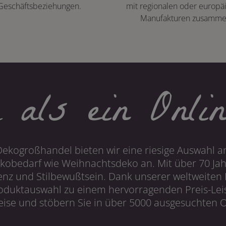
Geschäftsbeziehungen.
mit regionalen oder europä
Manufakturen zusamme
 als ein Onlin
Dekogroßhandel bieten wir eine riesige Auswahl an
obedarf wie Weihnachtsdeko an. Mit über 70 Ja
 und Stilbewußtsein. Dank unserer weltweiten I
roduktauswahl zu einem hervorragenden Preis-Leis
ise und stöbern Sie in über 5000 ausgesuchten On