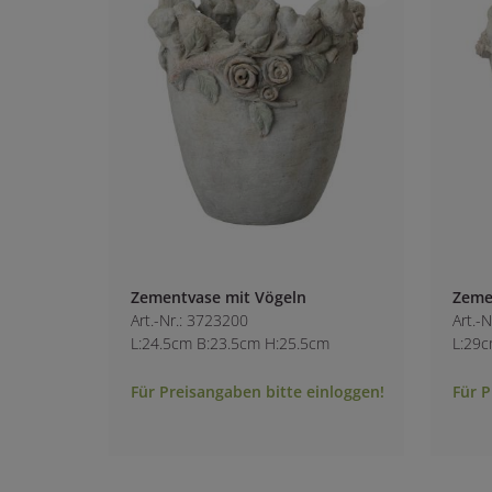
Zementvase mit Vögeln
Zeme
Art.-Nr.: 3723200
Art.-
L:24.5cm B:23.5cm H:25.5cm
L:29c
Für Preisangaben bitte einloggen!
Für P