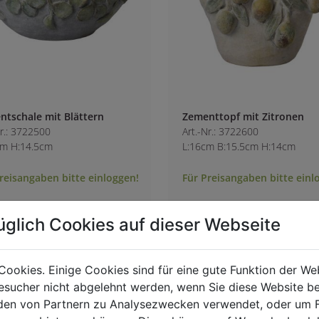
tschale mit Blättern
Zementtopf mit Zitronen
Nr.: 3722500
Art.-Nr.: 3722600
cm H:14.5cm
L:16cm B:15.5cm H:14cm
reisangaben bitte einloggen!
Für Preisangaben bitte einl
üglich Cookies auf dieser Webseite
Cookies. Einige Cookies sind für eine gute Funktion der W
sucher nicht abgelehnt werden, wenn Sie diese Website b
en von Partnern zu Analysezwecken verwendet, oder um 