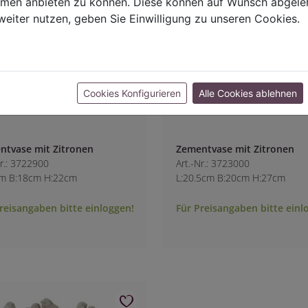
ormen anbieten zu können. Diese können auf Wunsch abgele
weiter nutzen, geben Sie Einwilligung zu unseren Cookies.
Cookies Konfigurieren
Alle Cookies ablehnen
ntvase mit Zitronen
Zementvase mit Zitronen
Nr.: 3722900
Art.-Nr.: 3723000
cm B:18cm H:22cm
L:20.5cm B:20cm H:27cm
reisangaben bitte einloggen!
Für Preisangaben bitte einl