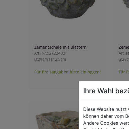
Zementschale mit Blättern
Zemen
Art.-Nr.: 3722400
Art.-
B:21cm H:12.5cm
B:27
Für Preisangaben bitte einloggen!
Für P
Ihre Wahl bez
Diese Website nutzt 
können daher vom Be
Andere Cookies werd