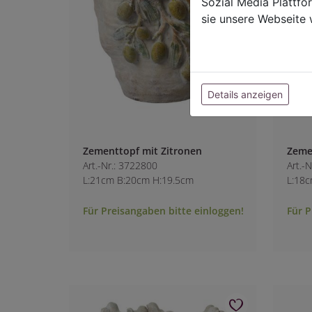
Sozial Media Plattf
sie unsere Webseite 
Details anzeigen
Zementtopf mit Zitronen
Zeme
Art.-Nr.: 3722800
Art.-
L:21cm B:20cm H:19.5cm
L:18
Für Preisangaben bitte einloggen!
Für P