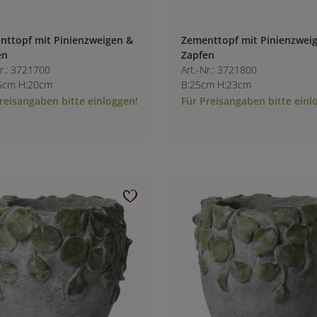
nttopf mit Pinienzweigen &
Zementtopf mit Pinienzwei
en
Zapfen
Nr.: 3721700
Art.-Nr.: 3721800
.5cm H:20cm
B:25cm H:23cm
reisangaben bitte einloggen!
Für Preisangaben bitte einl