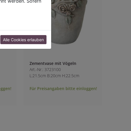
hnt werden. Sofern
Alle Cookies erlauben
Zementvase mit Vögeln
Art.-Nr.: 3723100
L:21.5cm B:20cm H:22.5cm
oggen!
Für Preisangaben bitte einloggen!