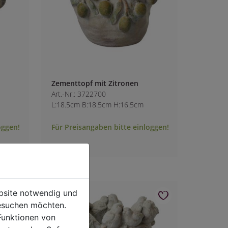
Zementtopf mit Zitronen
Art.-Nr.: 3722700
L:18.5cm B:18.5cm H:16.5cm
oggen!
Für Preisangaben bitte einloggen!
ebsite notwendig und
esuchen möchten.
Funktionen von