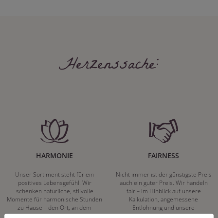
Herzenssache:
HARMONIE
FAIRNESS
Unser Sortiment steht für ein
Nicht immer ist der günstigste Preis
positives Lebensgefühl. Wir
auch ein guter Preis. Wir handeln
schenken natürliche, stilvolle
fair – im Hinblick auf unsere
Momente für harmonische Stunden
Kalkulation, angemessene
zu Hause – den Ort, an dem
Entlohnung und unsere
Menschen sich geborgen fühlen und
nachhaltigen, gewachsenen