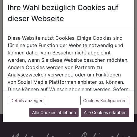
positive Energie schöpfen.
Geschäftsbeziehungen.
Ihre Wahl bezüglich Cookies auf
dieser Webseite
REGIONALITÄT
NACHHALTIGKEIT
Diese Website nutzt Cookies. Einige Cookies sind
für eine gute Funktion der Website notwendig und
Mit unserer eigenen
Energiewende hat bei uns Tradition.
können daher vom Besucher nicht abgelehnt
Pflanzenproduktion setzen wir auf
Seit 1972 vertrauen wir auf
werden, wenn Sie diese Website besuchen möchten.
unsere Region. Kurze Wege und
alternative Energiequellen wie
eine starke Wirtschaft in Bayern
Solarenergie und Biogas. Statt der
Andere Cookies werden von Partnern zu
sind uns wichtig – auch im Handel
chemischen Keule kommen bei uns
Analysezwecken verwendet, oder um Funktionen
arbeiten wir mit regionalen oder
Nützlinge zum Einsatz – wie in der
europäischen Manufakturen
Natur.
von Sozial Media Plattformen anbieten zu können.
zusammen.
Diese können auf Wunsch abgelehnt werden. Sofern
sie unsere Webseite weiter nutzen, geben Sie
Details anzeigen
Cookies Konfigurieren
Einwilligung zu unseren Cookies.
Alle Cookies ablehnen
Alle Cookies erlauben