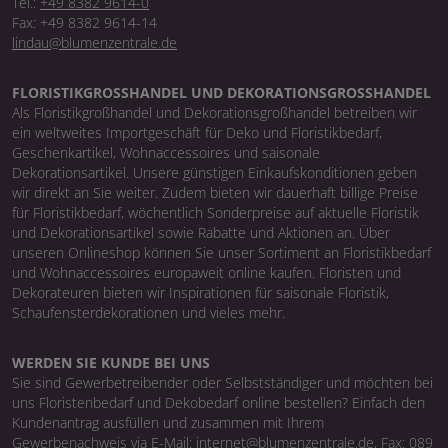
Tel.:
+49 8382 9614-0
Fax: +49 8382 9614-14
lindau@blumenzentrale.de
FLORISTIKGROSSHANDEL UND DEKORATIONSGROSSHANDEL
Als Floristikgroßhandel und Dekorationsgroßhandel betreiben wir
ein weltweites Importgeschäft für Deko und Floristikbedarf,
Geschenkartikel, Wohnaccessoires und saisonale
Dekorationsartikel. Unsere günstigen Einkaufskonditionen geben
wir direkt an Sie weiter. Zudem bieten wir dauerhaft billige Preise
für Floristikbedarf, wöchentlich Sonderpreise auf aktuelle Floristik
und Dekorationsartikel sowie Rabatte und Aktionen an. Über
unseren Onlineshop können Sie unser Sortiment an Floristikbedarf
und Wohnaccessoires europaweit online kaufen. Floristen und
Dekorateuren bieten wir Inspirationen für saisonale Floristik,
Schaufensterdekorationen und vieles mehr.
WERDEN SIE KUNDE BEI UNS
Sie sind Gewerbetreibender oder Selbstständiger und möchten bei
uns Floristenbedarf und Dekobedarf online bestellen? Einfach den
Kundenantrag ausfüllen und zusammen mit Ihrem
Gewerbenachweis via E-Mail: internet@blumenzentrale.de, Fax: 089