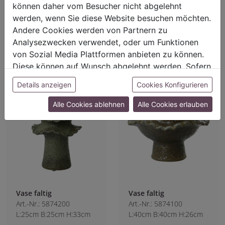
können daher vom Besucher nicht abgelehnt
werden, wenn Sie diese Website besuchen möchten.
Für Preisangaben bitte
Für Preisangaben bitte
einloggen!
einloggen!
Andere Cookies werden von Partnern zu
Analysezwecken verwendet, oder um Funktionen
von Sozial Media Plattformen anbieten zu können.
Diese können auf Wunsch abgelehnt werden. Sofern
sie unsere Webseite weiter nutzen, geben Sie
Details anzeigen
Cookies Konfigurieren
Einwilligung zu unseren Cookies.
Alle Cookies ablehnen
Alle Cookies erlauben
Vase faltig
Vase faltig
Art.-Nr.: 5874200
Art.-Nr.: 5874100
L:25cm B:25cm H:33cm
L:40cm B:40cm H:26cm