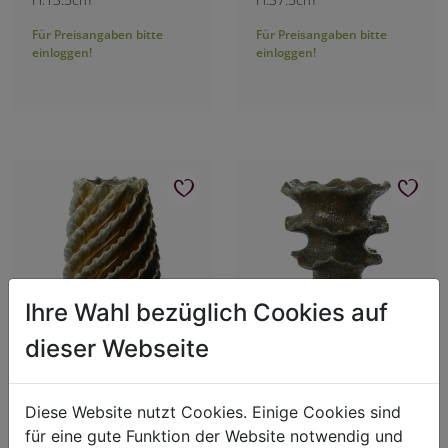
Für Preisangaben bitte
Für Preisangaben bitte
einloggen!
einloggen!
Ihre Wahl bezüglich Cookies auf
dieser Webseite
Rillenvase
Vase faltig
Art.-Nr.: 5874400
Art.-Nr.: 5874300
Diese Website nutzt Cookies. Einige Cookies sind
L:21cm B:21cm H:31cm
L:29cm B:29cm H:38cm
für eine gute Funktion der Website notwendig und