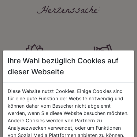
Herzenssache:
Ihre Wahl bezüglich Cookies auf
HARMONIE
FAIRNESS
dieser Webseite
Unser Sortiment steht für ein
Nicht immer ist der günstigste Preis
positives Lebensgefühl. Wir
auch ein guter Preis. Wir handeln
schenken natürliche, stilvolle
fair – im Hinblick auf unsere
Diese Website nutzt Cookies. Einige Cookies sind
Momente für harmonische Stunden
Kalkulation, angemessene
für eine gute Funktion der Website notwendig und
zu Hause – den Ort, an dem
Entlohnung und unsere
Menschen sich geborgen fühlen und
nachhaltigen, gewachsenen
können daher vom Besucher nicht abgelehnt
positive Energie schöpfen.
Geschäftsbeziehungen.
werden, wenn Sie diese Website besuchen möchten.
Andere Cookies werden von Partnern zu
Analysezwecken verwendet, oder um Funktionen
von Sozial Media Plattformen anbieten zu können.