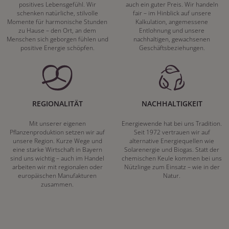
positives Lebensgefühl. Wir
auch ein guter Preis. Wir handeln
schenken natürliche, stilvolle
fair – im Hinblick auf unsere
Momente für harmonische Stunden
Kalkulation, angemessene
zu Hause – den Ort, an dem
Entlohnung und unsere
Menschen sich geborgen fühlen und
nachhaltigen, gewachsenen
positive Energie schöpfen.
Geschäftsbeziehungen.
REGIONALITÄT
NACHHALTIGKEIT
Mit unserer eigenen
Energiewende hat bei uns Tradition.
Pflanzenproduktion setzen wir auf
Seit 1972 vertrauen wir auf
unsere Region. Kurze Wege und
alternative Energiequellen wie
eine starke Wirtschaft in Bayern
Solarenergie und Biogas. Statt der
sind uns wichtig – auch im Handel
chemischen Keule kommen bei uns
arbeiten wir mit regionalen oder
Nützlinge zum Einsatz – wie in der
europäischen Manufakturen
Natur.
zusammen.