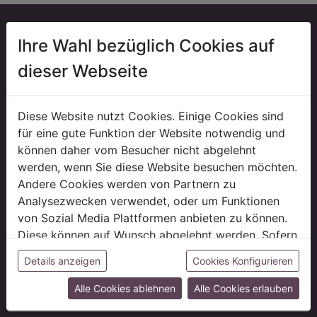
Ihre Wahl bezüglich Cookies auf
Mehr als ein Onlineshop
dieser Webseite
Als Floristengroßhandel und Dekogroßhandel bieten wir
eine riesige Auswahl an Dekobedarf, Floristenbedarf,
Diese Website nutzt Cookies. Einige Cookies sind
Wohnaccessoires und saisonalen Dekobedarf wie
für eine gute Funktion der Website notwendig und
Weihnachtsdeko an. Mit über 70 Jahren Branchenerfahrung
können daher vom Besucher nicht abgelehnt
verfügen wir über ein hohes Maß an Fachkompetenz und
werden, wenn Sie diese Website besuchen möchten.
Stilbewußtsein. Dank unserer weltweiten Importtätigkeit
Andere Cookies werden von Partnern zu
finden Sie in unserem Onlineshop eine einzigartige
Analysezwecken verwendet, oder um Funktionen
Produktauswahl zu einem hervorragenden Preis-Leistungs-
von Sozial Media Plattformen anbieten zu können.
Verhältnis. Gehen Sie auf Entdeckungsreise und stöbern
Diese können auf Wunsch abgelehnt werden. Sofern
Sie in über 5000 ausgesuchten Online-Artikeln.
sie unsere Webseite weiter nutzen, geben Sie
Details anzeigen
Cookies Konfigurieren
Einwilligung zu unseren Cookies.
Firmenseite besuchen
Alle Cookies ablehnen
Alle Cookies erlauben