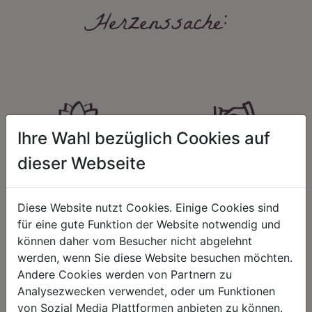
Herzenssache:
Ihre Wahl bezüglich Cookies auf
HARMONIE
FAIRNESS
dieser Webseite
Unser Sortiment steht für ein
Nicht immer ist der günstigste Preis
positives Lebensgefühl. Wir
auch ein guter Preis. Wir handeln
schenken natürliche, stilvolle
fair – im Hinblick auf unsere
Diese Website nutzt Cookies. Einige Cookies sind
Momente für harmonische Stunden
Kalkulation, angemessene
für eine gute Funktion der Website notwendig und
zu Hause – den Ort, an dem
Entlohnung und unsere
Menschen sich geborgen fühlen und
nachhaltigen, gewachsenen
können daher vom Besucher nicht abgelehnt
positive Energie schöpfen.
Geschäftsbeziehungen.
werden, wenn Sie diese Website besuchen möchten.
Andere Cookies werden von Partnern zu
Analysezwecken verwendet, oder um Funktionen
von Sozial Media Plattformen anbieten zu können.