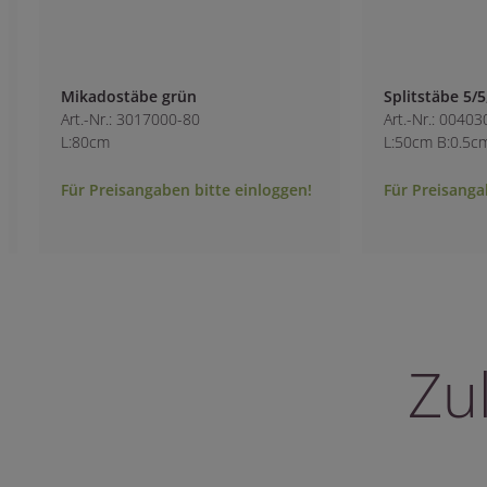
Mikadostäbe grün
Splitstäbe 5/5,5
Art.-Nr.: 3017000-80
Art.-Nr.: 0040300
L:80cm
L:50cm B:0.5cm
Für Preisangaben bitte einloggen!
Für Preisangaben 
Zu