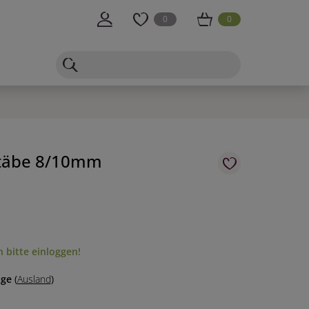
0
0
täbe 8/10mm
 bitte einloggen!
age
(
Ausland
)