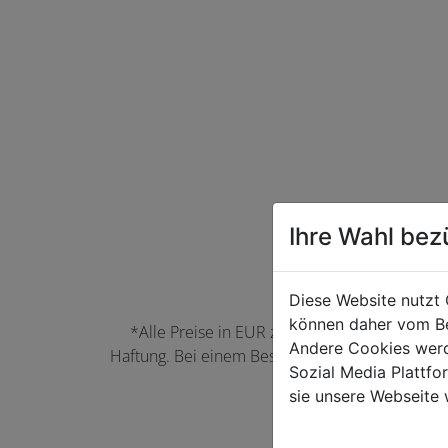
Ihre Wahl bez
Diese Website nutzt 
können daher vom Be
*Alle Preise in EUR zzgl. der jeweils gülti
Andere Cookies werd
Haftung. Bei einem Bestellwert unter 50,00 EU
Sozial Media Plattf
können Farbabwei
sie unsere Webseite 