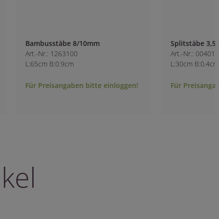
Bambusstäbe 8/10mm
Splitstäbe 3,5/4m
Art.-Nr.: 1263100
Art.-Nr.: 0040100
L:65cm B:0.9cm
L:30cm B:0.4cm
Für Preisangaben bitte einloggen!
Für Preisangaben b
kel