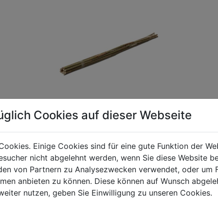
üglich Cookies auf dieser Webseite
Cookies. Einige Cookies sind für eine gute Funktion der W
sucher nicht abgelehnt werden, wenn Sie diese Website b
gen Mehrwertsteuer und Versandkosten. Für Irrtümer und fehler
en von Partnern zu Analysezwecken verwendet, oder um 
R behalten wir uns die Berechnung eines Mindermengenzuschla
ormen anbieten zu können. Diese können auf Wunsch abgele
chungen zwischen der Bildschirmdarstellung und dem Originala
weiter nutzen, geben Sie Einwilligung zu unseren Cookies.