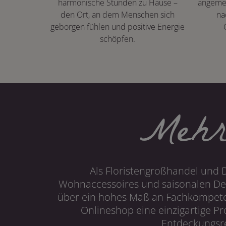
harmonische Stunden zu Hause –
angeme
den Ort, an dem Menschen sich
na
geborgen fühlen und positive Energie
schöpfen.
Mehr
Als Floristengroßhandel und 
Wohnaccessoires und saisonalen Dek
über ein hohes Maß an Fachkompetenz
Onlineshop eine einzigartige P
Entdeckungsre