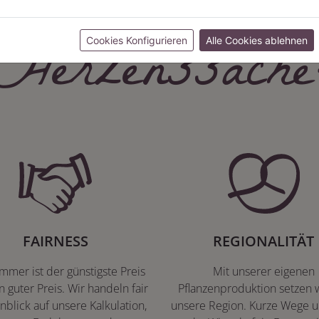
Herzenssache
Cookies Konfigurieren
Alle Cookies ablehnen
FAIRNESS
REGIONALITÄT
immer ist der günstigste Preis
Mit unserer eigenen
n guter Preis. Wir handeln fair
Pflanzenproduktion setzen w
nblick auf unsere Kalkulation,
unsere Region. Kurze Wege u