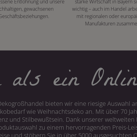
ssene Entlohnung und unsere
starke Wirtschaft in Bayern s
chhaltigen, gewachsenen
wichtig – auch im Handel arbe
Geschäftsbeziehungen.
mit regionalen oder europä
Manufakturen zusamme
 als ein Onlin
Dekogroßhandel bieten wir eine riesige Auswahl an
obedarf wie Weihnachtsdeko an. Mit über 70 Ja
 und Stilbewußtsein. Dank unserer weltweiten I
roduktauswahl zu einem hervorragenden Preis-Leis
ise und stöbern Sie in über 5000 ausgesuchten On