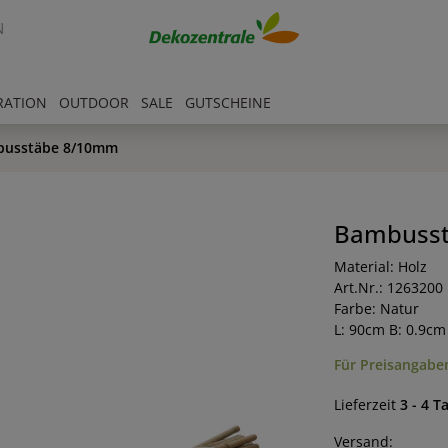
N
RATION
OUTDOOR
SALE
GUTSCHEINE
usstäbe 8/10mm
Bambuss
Material: Holz
Art.Nr.: 1263200
Farbe: Natur
L: 90cm B: 0.9cm
Für Preisangaben
Lieferzeit
3 - 4 T
Versand: