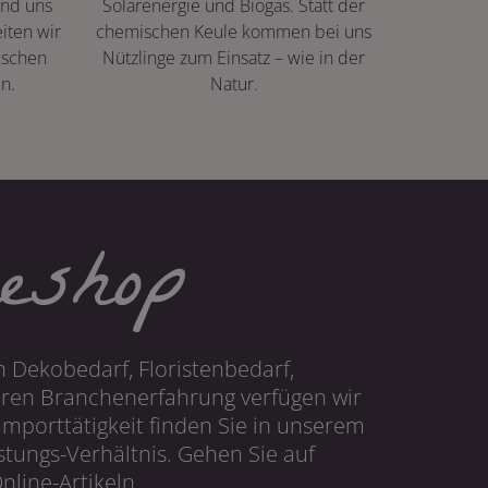
ind uns
Solarenergie und Biogas. Statt der
iten wir
chemischen Keule kommen bei uns
ischen
Nützlinge zum Einsatz – wie in der
n.
Natur.
eshop
 Dekobedarf, Floristenbedarf,
hren Branchenerfahrung verfügen wir
mporttätigkeit finden Sie in unserem
tungs-Verhältnis. Gehen Sie auf
line-Artikeln.