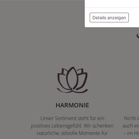
Details anzeigen
HARMONIE
Unser Sortiment steht für ein
Nicht 
positives Lebensgefühl. Wir schenken
auch ei
natürliche, stilvolle Momente für
– im Hi