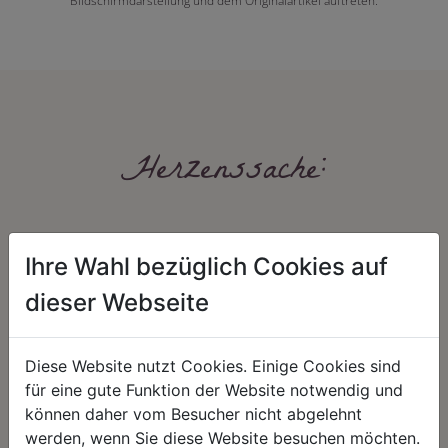
Bildschirmdarstellung und dem Originalartikel auftreten.
Herzenssache:
Ihre Wahl bezüglich Cookies auf
dieser Webseite
HARMONIE
FAIRNESS
Diese Website nutzt Cookies. Einige Cookies sind
für eine gute Funktion der Website notwendig und
Unser Sortiment steht für ein
Nicht immer ist der günstigste Preis
positives Lebensgefühl. Wir
auch ein guter Preis. Wir handeln
können daher vom Besucher nicht abgelehnt
schenken natürliche, stilvolle
fair – im Hinblick auf unsere
werden, wenn Sie diese Website besuchen möchten.
Momente für harmonische Stunden
Kalkulation, angemessene