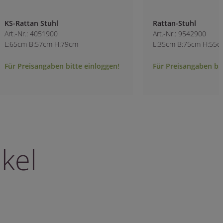
Rattan-Stuhl
Stuhl Drahtgeflech
Art.-Nr.: 9542900
Art.-Nr.: 2238300
L:35cm B:75cm H:55cm
L:49cm B:46cm H:8
Für Preisangaben bitte einloggen!
Für Preisangaben b
kel