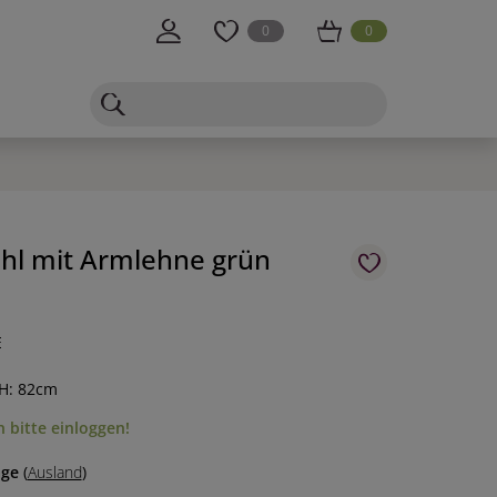
0
0
hl mit Armlehne grün
E
 H: 82cm
 bitte einloggen!
age
(
Ausland
)