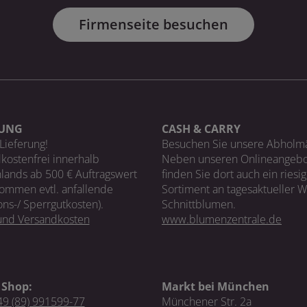
Firmenseite besuchen
RUNG
CASH & CARRY
Lieferung!
Besuchen Sie unsere Abholm
kostenfrei innerhalb
Neben unseren Onlineangebo
lands ab 500 € Auftragswert
finden Sie dort auch ein riesi
ommen evtl. anfallende
Sortiment an tagesaktueller 
ons-/ Sperrgutkosten).
Schnittblumen.
 und Versandkosten
www.blumenzentrale.de
 Shop:
Markt bei München
9 (89) 991599-77
Münchener Str. 2a