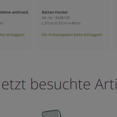
KS-Rattan Stuhl
Art.-Nr.: 4051900
48cm
L:65cm B:57cm H:79cm
bitte einloggen!
Für Preisangaben bitte einloggen!
letzt besuchte Arti