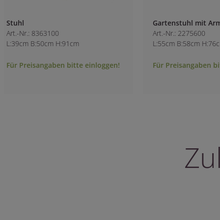
Gartenstuhl mit Armlehne anthrazit
Rattan-Hocker
Art.-Nr.: 2275600
Art.-Nr.: 9548100
L:55cm B:58cm H:76cm
L:37cm B:37cm H:
Für Preisangaben bitte einloggen!
Für Preisangaben 
Zu