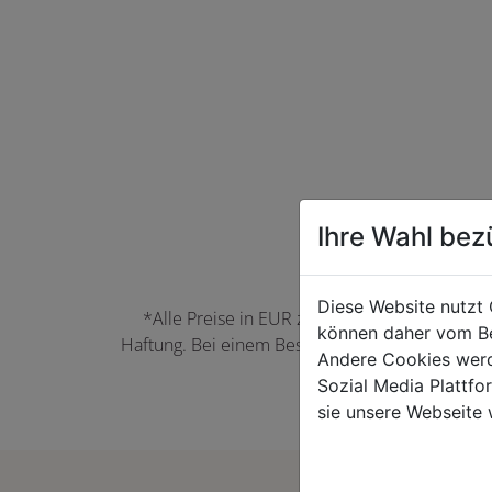
Ihre Wahl bez
Diese Website nutzt 
*Alle Preise in EUR zzgl. der jeweils gülti
können daher vom Be
Haftung. Bei einem Bestellwert unter 50,00 EU
Andere Cookies werd
können Farbabwei
Sozial Media Plattf
sie unsere Webseite 