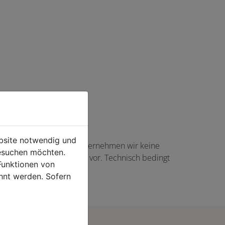
ebsite notwendig und
haft angezeigte Angaben übernehmen wir keine
esuchen möchten.
gs in Höhe von 5,00 EUR vor. Technisch bedingt
Funktionen von
rtikel auftreten.
hnt werden. Sofern