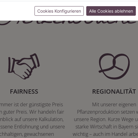
Herzenssache
Cookies Konfigurieren
Alle Cookies ablehnen
FAIRNESS
REGIONALITÄT
immer ist der günstigste Preis
Mit unserer eigenen
n guter Preis. Wir handeln fair
Pflanzenproduktion setzen w
nblick auf unsere Kalkulation,
unsere Region. Kurze Wege u
ssene Entlohnung und unsere
starke Wirtschaft in Bayern s
chhaltigen, gewachsenen
wichtig – auch im Handel arbe