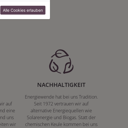
:
Alle Cookies erlauben
NACHHALTIGKEIT
Energiewende hat bei uns Tradition.
ir auf
Seit 1972 vertrauen wir auf
nd eine
alternative Energiequellen wie
ind uns
Solarenergie und Biogas. Statt der
iten wir
chemischen Keule kommen bei uns