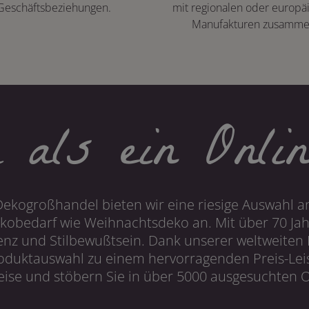
Geschäftsbeziehungen.
mit regionalen oder europä
Manufakturen zusamme
 als ein Onlin
Dekogroßhandel bieten wir eine riesige Auswahl an
obedarf wie Weihnachtsdeko an. Mit über 70 Ja
 und Stilbewußtsein. Dank unserer weltweiten I
roduktauswahl zu einem hervorragenden Preis-Leis
ise und stöbern Sie in über 5000 ausgesuchten On