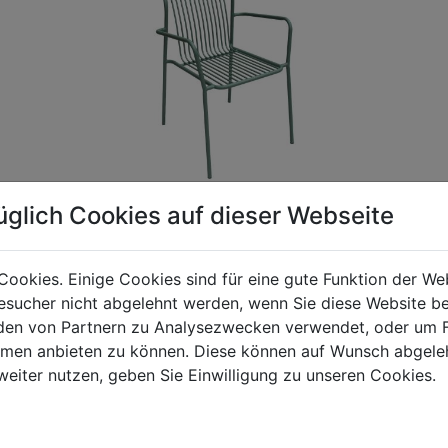
üglich Cookies auf dieser Webseite
Cookies. Einige Cookies sind für eine gute Funktion der W
gen Mehrwertsteuer und Versandkosten. Für Irrtümer und fehler
sucher nicht abgelehnt werden, wenn Sie diese Website b
R behalten wir uns die Berechnung eines Mindermengenzuschla
en von Partnern zu Analysezwecken verwendet, oder um 
chungen zwischen der Bildschirmdarstellung und dem Originala
ormen anbieten zu können. Diese können auf Wunsch abgele
weiter nutzen, geben Sie Einwilligung zu unseren Cookies.