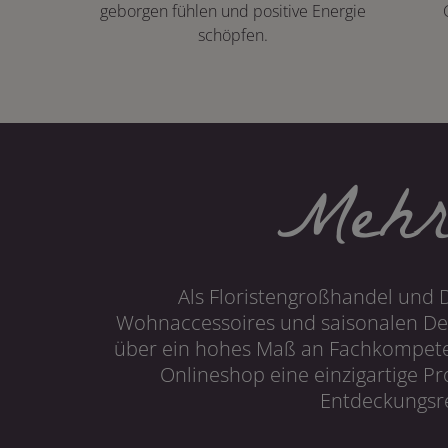
geborgen fühlen und positive Energie
schöpfen.
Mehr
Als Floristengroßhandel und 
Wohnaccessoires und saisonalen Dek
über ein hohes Maß an Fachkompetenz
Onlineshop eine einzigartige P
Entdeckungsre