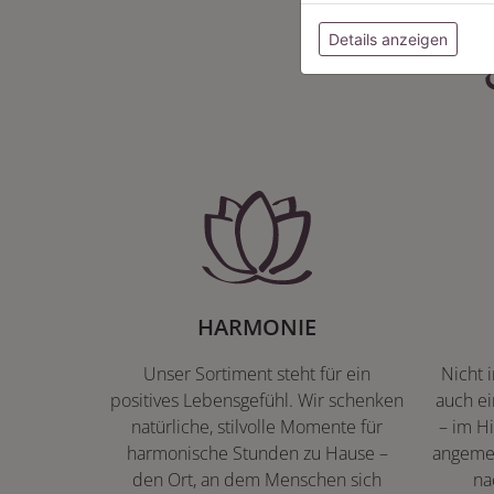
Details anzeigen
HARMONIE
Unser Sortiment steht für ein
Nicht 
positives Lebensgefühl. Wir schenken
auch ei
natürliche, stilvolle Momente für
– im Hi
harmonische Stunden zu Hause –
angeme
den Ort, an dem Menschen sich
na