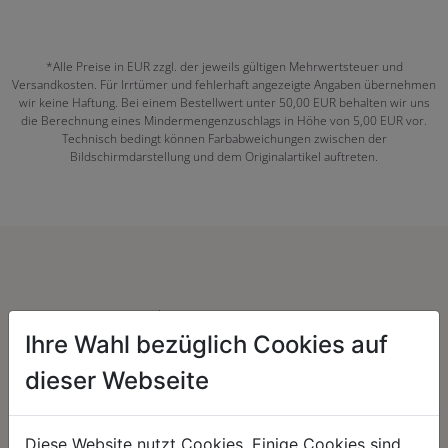
*Alle Preise in EUR zzgl. der jeweils gültigen Mehrwertsteuer und
Versandkosten. Für Irrtümer und fehlerhaft angezeigte Angaben übernehmen
wir keine Haftung. Bei einem Bestellwert unter 50,00 EUR behalten wir uns
die Berechnung eines Mindermengenzuschlags in Höhe von 5,00 EUR vor.
Technisch bedingt können Farbabweichungen zwischen der
Bildschirmdarstellung und dem Originalartikel auftreten.
Herzenssache:
Ihre Wahl bezüglich Cookies auf
dieser Webseite
Diese Website nutzt Cookies. Einige Cookies sind