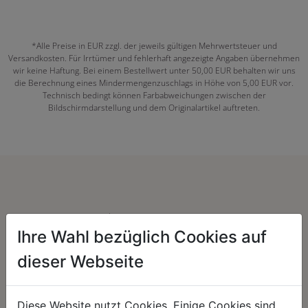
*Alle Preise in EUR zzgl. der jeweils gültigen Mehrwertsteuer und
Versandkosten. Für Irrtümer und fehlerhaft angezeigte Angaben übernehmen
wir keine Haftung. Bei einem Bestellwert unter 50,00 EUR behalten wir uns
die Berechnung eines Mindermengenzuschlags in Höhe von 5,00 EUR vor.
Technisch bedingt können Farbabweichungen zwischen der
Bildschirmdarstellung und dem Originalartikel auftreten.
Herzenssache:
Ihre Wahl bezüglich Cookies auf
dieser Webseite
Diese Website nutzt Cookies. Einige Cookies sind