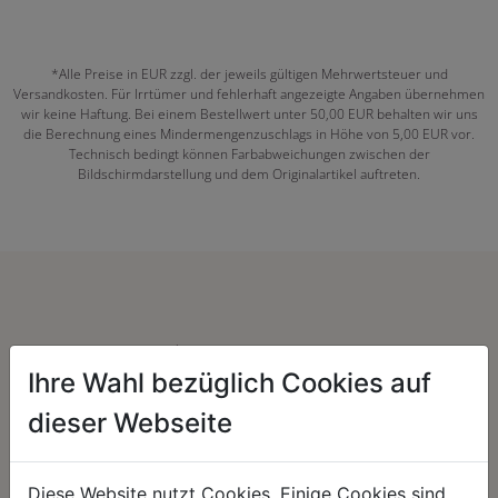
*Alle Preise in EUR zzgl. der jeweils gültigen Mehrwertsteuer und
Versandkosten. Für Irrtümer und fehlerhaft angezeigte Angaben übernehmen
wir keine Haftung. Bei einem Bestellwert unter 50,00 EUR behalten wir uns
die Berechnung eines Mindermengenzuschlags in Höhe von 5,00 EUR vor.
Technisch bedingt können Farbabweichungen zwischen der
Bildschirmdarstellung und dem Originalartikel auftreten.
Herzenssache:
Ihre Wahl bezüglich Cookies auf
dieser Webseite
Diese Website nutzt Cookies. Einige Cookies sind