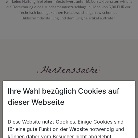
wir keine Haftung. Bei einem Bestellwert unter 50,00 EUR behalten wir uns
die Berechnung eines Mindermengenzuschlags in Höhe von 5,00 EUR vor.
Technisch bedingt können Farbabweichungen zwischen der
Bildschirmdarstellung und dem Originalartikel auftreten.
Herzenssache:
Ihre Wahl bezüglich Cookies auf
dieser Webseite
Diese Website nutzt Cookies. Einige Cookies sind
HARMONIE
FAIRNESS
für eine gute Funktion der Website notwendig und
können daher vom Besucher nicht abgelehnt