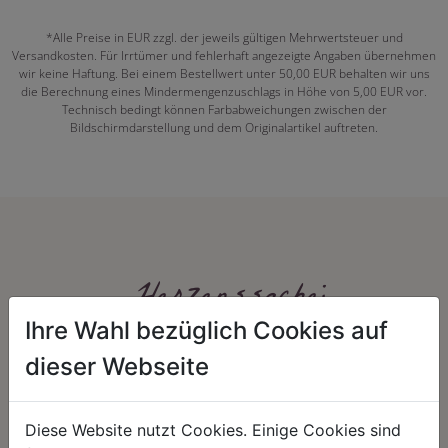
*Alle Preise in EUR zzgl. der jeweils gültigen Mehrwertsteuer und
Versandkosten. Für Irrtümer und fehlerhaft angezeigte Angaben übernehmen
wir keine Haftung. Bei einem Bestellwert unter 50,00 EUR behalten wir uns
die Berechnung eines Mindermengenzuschlags in Höhe von 5,00 EUR vor.
Technisch bedingt können Farbabweichungen zwischen der
Bildschirmdarstellung und dem Originalartikel auftreten.
Herzenssache:
Ihre Wahl bezüglich Cookies auf
dieser Webseite
Diese Website nutzt Cookies. Einige Cookies sind