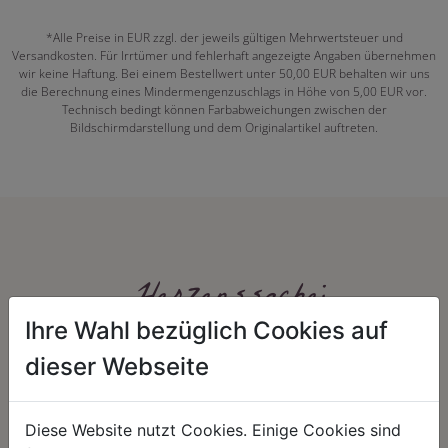
*Alle Preise in EUR zzgl. der jeweils gültigen Mehrwertsteuer und
Versandkosten. Für Irrtümer und fehlerhaft angezeigte Angaben übernehmen
wir keine Haftung. Bei einem Bestellwert unter 50,00 EUR behalten wir uns
die Berechnung eines Mindermengenzuschlags in Höhe von 5,00 EUR vor.
Technisch bedingt können Farbabweichungen zwischen der
Bildschirmdarstellung und dem Originalartikel auftreten.
Herzenssache:
Ihre Wahl bezüglich Cookies auf
dieser Webseite
Diese Website nutzt Cookies. Einige Cookies sind