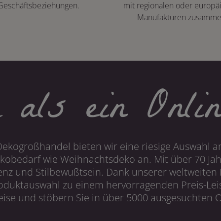
Geschäftsbeziehungen.
mit regionalen oder europä
Manufakturen zusamme
 als ein Onlin
Dekogroßhandel bieten wir eine riesige Auswahl an
obedarf wie Weihnachtsdeko an. Mit über 70 Ja
 und Stilbewußtsein. Dank unserer weltweiten I
roduktauswahl zu einem hervorragenden Preis-Leis
ise und stöbern Sie in über 5000 ausgesuchten On