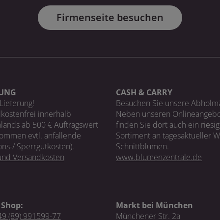
Firmenseite besuchen
RUNG
CASH & CARRY
Lieferung!
Besuchen Sie unsere Abholm
kostenfrei innerhalb
Neben unseren Onlineangebo
lands ab 500 € Auftragswert
finden Sie dort auch ein riesi
ommen evtl. anfallende
Sortiment an tagesaktueller 
ons-/ Sperrgutkosten).
Schnittblumen.
 und Versandkosten
www.blumenzentrale.de
 Shop:
Markt bei München
9 (89) 991599-77
Münchener Str. 2a