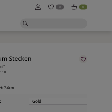
0
0
um Stecken
off
-110
E
H: 7.6cm
:
Gold