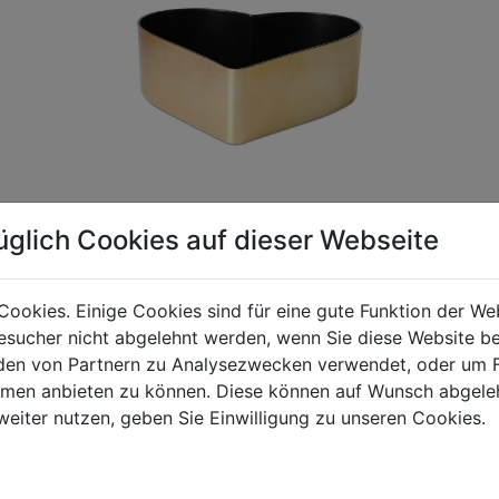
üglich Cookies auf dieser Webseite
Cookies. Einige Cookies sind für eine gute Funktion der W
gen Mehrwertsteuer und Versandkosten. Für Irrtümer und fehler
sucher nicht abgelehnt werden, wenn Sie diese Website b
R behalten wir uns die Berechnung eines Mindermengenzuschla
en von Partnern zu Analysezwecken verwendet, oder um 
chungen zwischen der Bildschirmdarstellung und dem Originala
ormen anbieten zu können. Diese können auf Wunsch abgele
weiter nutzen, geben Sie Einwilligung zu unseren Cookies.