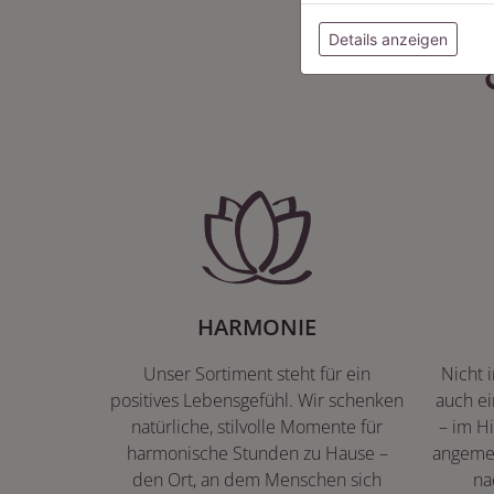
Details anzeigen
HARMONIE
Unser Sortiment steht für ein
Nicht 
positives Lebensgefühl. Wir schenken
auch ei
natürliche, stilvolle Momente für
– im Hi
harmonische Stunden zu Hause –
angeme
den Ort, an dem Menschen sich
na