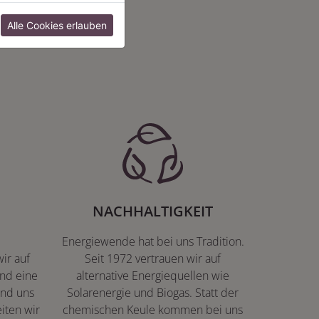
:
Alle Cookies erlauben
NACHHALTIGKEIT
Energiewende hat bei uns Tradition.
ir auf
Seit 1972 vertrauen wir auf
nd eine
alternative Energiequellen wie
ind uns
Solarenergie und Biogas. Statt der
iten wir
chemischen Keule kommen bei uns