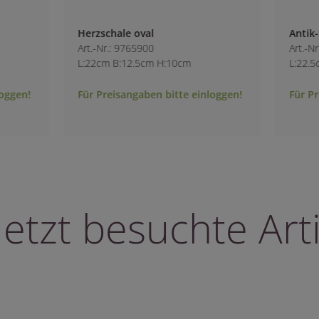
Antik-Schale oval mit Herzhänger
Art.-Nr.: 5270400
:10cm
L:22.5cm B:12.5cm H:14cm
bitte einloggen!
Für Preisangaben bitte einloggen!
letzt besuchte Arti