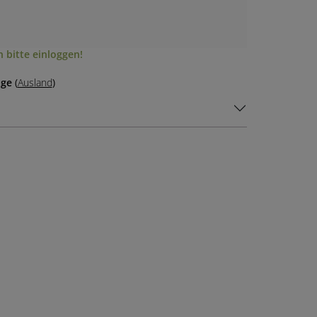
 bitte einloggen!
age
(
Ausland
)