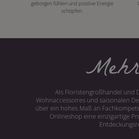
geborgen fühlen und positive Energie
schöpfen.
Mehr
Als Floristengroßhandel und 
Wohnaccessoires und saisonalen Dek
über ein hohes Maß an Fachkompetenz
Onlineshop eine einzigartige P
Entdeckungsre