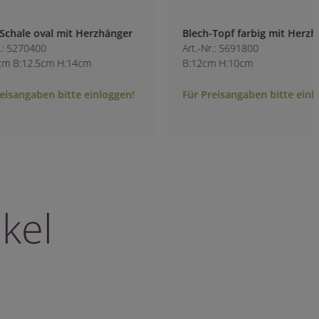
Blech-Topf farbig mit Herzhänger
Pflanzherz rebe
Art.-Nr.: 5691800
Art.-Nr.: 9711500
B:12cm H:10cm
L:30cm B:30cm H:7
Für Preisangaben bitte einloggen!
Für Preisangaben b
kel