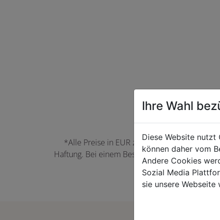
Ihre Wahl bez
Diese Website nutzt 
*Alle Preise in EUR zzgl. der jeweils gülti
können daher vom Be
Haftung. Bei einem Bestellwert unter 50,00 EU
Andere Cookies werd
können Farbabwei
Sozial Media Plattf
sie unsere Webseite 