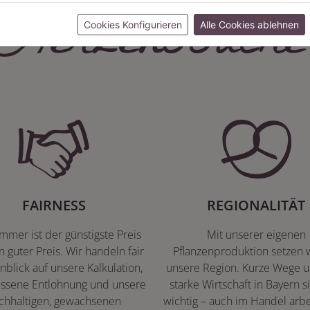
Herzenssache
Cookies Konfigurieren
Alle Cookies ablehnen
FAIRNESS
REGIONALITÄT
immer ist der günstigste Preis
Mit unserer eigenen
n guter Preis. Wir handeln fair
Pflanzenproduktion setzen w
nblick auf unsere Kalkulation,
unsere Region. Kurze Wege u
ssene Entlohnung und unsere
starke Wirtschaft in Bayern s
chhaltigen, gewachsenen
wichtig – auch im Handel arbe