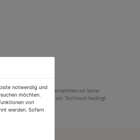
ebsite notwendig und
haft angezeigte Angaben übernehmen wir keine
esuchen möchten.
gs in Höhe von 5,00 EUR vor. Technisch bedingt
Funktionen von
rtikel auftreten.
hnt werden. Sofern