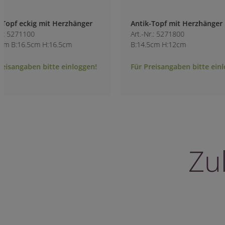
Antik-Topf mit Herzhänger
Herzschale oval
Art.-Nr.: 5271800
Art.-Nr.: 9765900
B:14.5cm H:12cm
L:22cm B:12.5cm H
Für Preisangaben bitte einloggen!
Für Preisangaben 
Zu