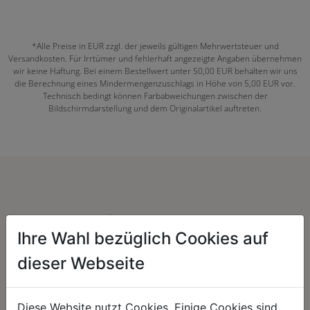
*Alle Preise in EUR zzgl. der jeweils gültigen Mehrwertsteuer und
Versandkosten. Für Irrtümer und fehlerhaft angezeigte Angaben übernehmen
wir keine Haftung. Bei einem Bestellwert unter 50,00 EUR behalten wir uns
die Berechnung eines Mindermengenzuschlags in Höhe von 5,00 EUR vor.
Technisch bedingt können Farbabweichungen zwischen der
Bildschirmdarstellung und dem Originalartikel auftreten.
Herzenssache:
Ihre Wahl bezüglich Cookies auf
dieser Webseite
Diese Website nutzt Cookies. Einige Cookies sind