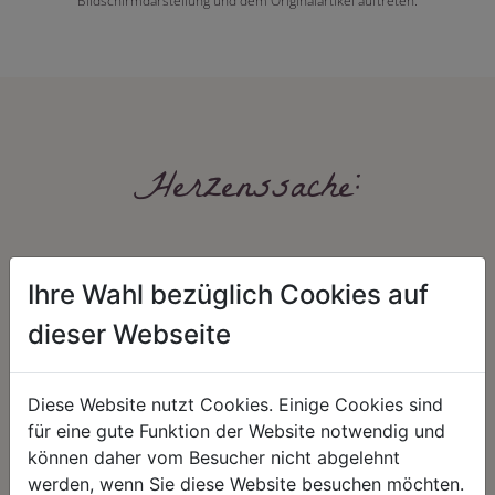
Bildschirmdarstellung und dem Originalartikel auftreten.
Herzenssache:
Ihre Wahl bezüglich Cookies auf
dieser Webseite
HARMONIE
FAIRNESS
Diese Website nutzt Cookies. Einige Cookies sind
für eine gute Funktion der Website notwendig und
Unser Sortiment steht für ein
Nicht immer ist der günstigste Preis
positives Lebensgefühl. Wir
auch ein guter Preis. Wir handeln
können daher vom Besucher nicht abgelehnt
schenken natürliche, stilvolle
fair – im Hinblick auf unsere
werden, wenn Sie diese Website besuchen möchten.
Momente für harmonische Stunden
Kalkulation, angemessene