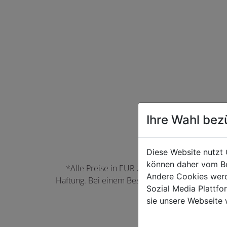
Ihre Wahl bez
Diese Website nutzt 
können daher vom Be
*Alle Preise in EUR zzgl. der jeweils gülti
Andere Cookies werd
Haftung. Bei einem Bestellwert unter 50,00 EU
Sozial Media Plattf
können Farbabwei
sie unsere Webseite 