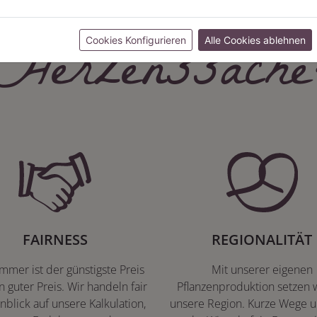
Herzenssache
Cookies Konfigurieren
Alle Cookies ablehnen
FAIRNESS
REGIONALITÄT
immer ist der günstigste Preis
Mit unserer eigenen
n guter Preis. Wir handeln fair
Pflanzenproduktion setzen w
nblick auf unsere Kalkulation,
unsere Region. Kurze Wege u