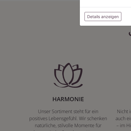
Details anzeigen
HARMONIE
Unser Sortiment steht für ein
Nicht 
positives Lebensgefühl. Wir schenken
auch ei
natürliche, stilvolle Momente für
– im Hi