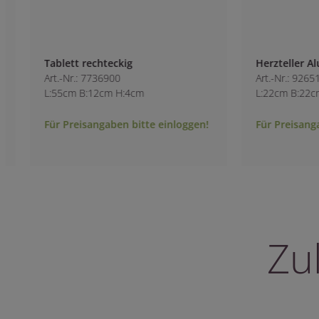
Tablett rechteckig
Herzteller Alu gol
Art.-Nr.: 7736900
Art.-Nr.: 9265100
L:55cm B:12cm H:4cm
L:22cm B:22cm H:1
Für Preisangaben bitte einloggen!
Für Preisangaben 
Zu