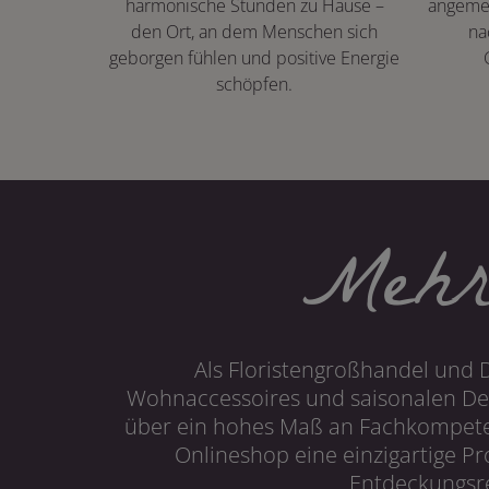
harmonische Stunden zu Hause –
angeme
den Ort, an dem Menschen sich
na
geborgen fühlen und positive Energie
schöpfen.
Mehr
Als Floristengroßhandel und 
Wohnaccessoires und saisonalen Dek
über ein hohes Maß an Fachkompetenz
Onlineshop eine einzigartige P
Entdeckungsre