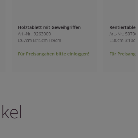
Holztablett mit Geweihgriffen
Rentiertablett
Art.-Nr.: 9263000
Art.-Nr.: 5070600
L:67cm B:15cm H:9cm
L:30cm B:10cm H:7
Für Preisangaben bitte einloggen!
Für Preisangaben b
kel