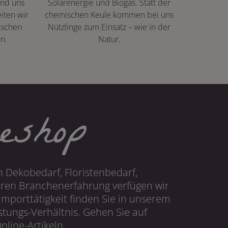
ind uns
Solarenergie und Biogas. Statt der
iten wir
chemischen Keule kommen bei uns
ischen
Nützlinge zum Einsatz – wie in der
n.
Natur.
eshop
 Dekobedarf, Floristenbedarf,
hren Branchenerfahrung verfügen wir
mporttätigkeit finden Sie in unserem
tungs-Verhältnis. Gehen Sie auf
line-Artikeln.