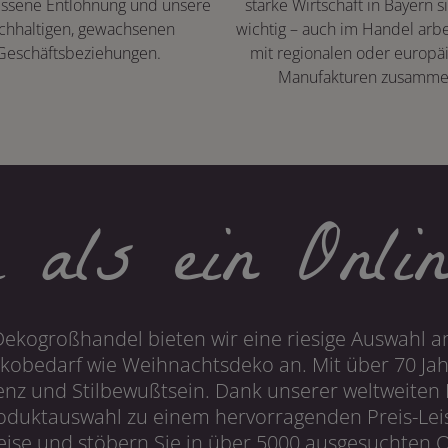
ssene Entlohnung und unsere
starke Wirtschaft in Bayern s
chhaltigen, gewachsenen
wichtig – auch im Handel arbe
Geschäftsbeziehungen.
mit regionalen oder europä
Manufakturen zusamme
 als ein Onlin
Dekogroßhandel bieten wir eine riesige Auswahl an
obedarf wie Weihnachtsdeko an. Mit über 70 Ja
 und Stilbewußtsein. Dank unserer weltweiten I
roduktauswahl zu einem hervorragenden Preis-Leis
ise und stöbern Sie in über 5000 ausgesuchten On