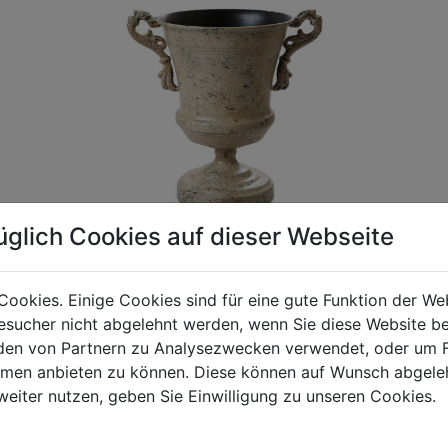
üglich Cookies auf dieser Webseite
Cookies. Einige Cookies sind für eine gute Funktion der W
sucher nicht abgelehnt werden, wenn Sie diese Website b
gen Mehrwertsteuer und Versandkosten. Für Irrtümer und fehler
en von Partnern zu Analysezwecken verwendet, oder um 
R behalten wir uns die Berechnung eines Mindermengenzuschla
ormen anbieten zu können. Diese können auf Wunsch abgele
chungen zwischen der Bildschirmdarstellung und dem Originala
weiter nutzen, geben Sie Einwilligung zu unseren Cookies.