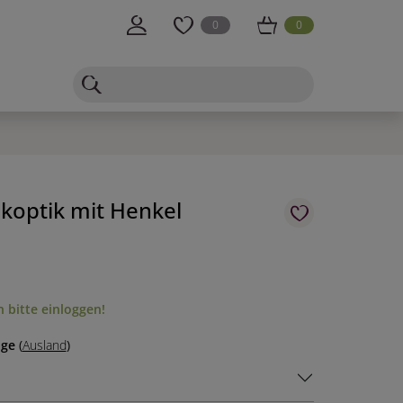
0
0
ikoptik mit Henkel
 bitte einloggen!
age
(
Ausland
)