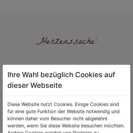
Herzenssache:
Ihre Wahl bezüglich Cookies auf
dieser Webseite
HARMONIE
FAIRNESS
Diese Website nutzt Cookies. Einige Cookies sind
Unser Sortiment steht für ein
Nicht immer ist der günstigste Preis
für eine gute Funktion der Website notwendig und
positives Lebensgefühl. Wir
auch ein guter Preis. Wir handeln
können daher vom Besucher nicht abgelehnt
schenken natürliche, stilvolle
fair – im Hinblick auf unsere
Momente für harmonische Stunden
Kalkulation, angemessene
werden, wenn Sie diese Website besuchen möchten.
zu Hause – den Ort, an dem
Entlohnung und unsere
Andere Cookies werden von Partnern zu