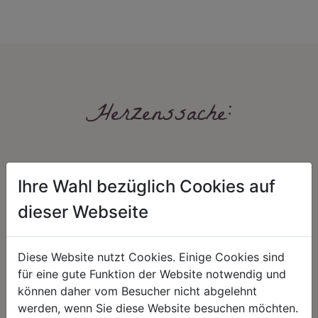
Herzenssache:
Ihre Wahl bezüglich Cookies auf
dieser Webseite
HARMONIE
FAIRNESS
Diese Website nutzt Cookies. Einige Cookies sind
für eine gute Funktion der Website notwendig und
Unser Sortiment steht für ein
Nicht immer ist der günstigste Preis
positives Lebensgefühl. Wir
auch ein guter Preis. Wir handeln
können daher vom Besucher nicht abgelehnt
schenken natürliche, stilvolle
fair – im Hinblick auf unsere
werden, wenn Sie diese Website besuchen möchten.
Momente für harmonische Stunden
Kalkulation, angemessene