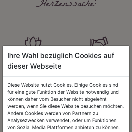
Herzenssache:
Ihre Wahl bezüglich Cookies auf
HARMONIE
FAIRNESS
dieser Webseite
Unser Sortiment steht für ein
Nicht immer ist der günstigste Preis
positives Lebensgefühl. Wir
auch ein guter Preis. Wir handeln
schenken natürliche, stilvolle
fair – im Hinblick auf unsere
Diese Website nutzt Cookies. Einige Cookies sind
Momente für harmonische Stunden
Kalkulation, angemessene
zu Hause – den Ort, an dem
Entlohnung und unsere
für eine gute Funktion der Website notwendig und
Menschen sich geborgen fühlen und
nachhaltigen, gewachsenen
können daher vom Besucher nicht abgelehnt
positive Energie schöpfen.
Geschäftsbeziehungen.
werden, wenn Sie diese Website besuchen möchten.
Andere Cookies werden von Partnern zu
Analysezwecken verwendet, oder um Funktionen
von Sozial Media Plattformen anbieten zu können.