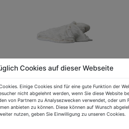
üglich Cookies auf dieser Webseite
Cookies. Einige Cookies sind für eine gute Funktion der W
sucher nicht abgelehnt werden, wenn Sie diese Website b
gen Mehrwertsteuer und Versandkosten. Für Irrtümer und fehler
en von Partnern zu Analysezwecken verwendet, oder um 
R behalten wir uns die Berechnung eines Mindermengenzuschla
ormen anbieten zu können. Diese können auf Wunsch abgele
chungen zwischen der Bildschirmdarstellung und dem Originala
weiter nutzen, geben Sie Einwilligung zu unseren Cookies.