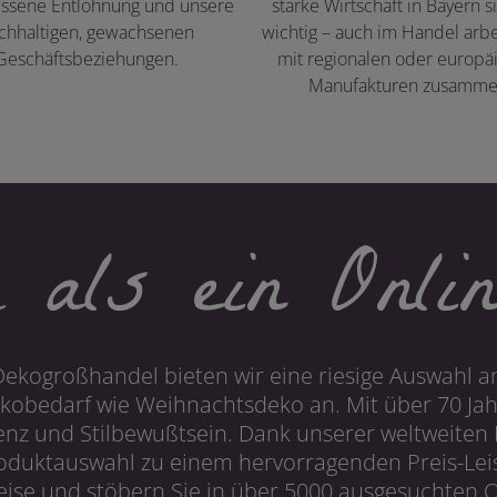
ssene Entlohnung und unsere
starke Wirtschaft in Bayern s
chhaltigen, gewachsenen
wichtig – auch im Handel arbe
Geschäftsbeziehungen.
mit regionalen oder europä
Manufakturen zusamme
 als ein Onlin
Dekogroßhandel bieten wir eine riesige Auswahl an
obedarf wie Weihnachtsdeko an. Mit über 70 Ja
 und Stilbewußtsein. Dank unserer weltweiten I
roduktauswahl zu einem hervorragenden Preis-Leis
ise und stöbern Sie in über 5000 ausgesuchten On