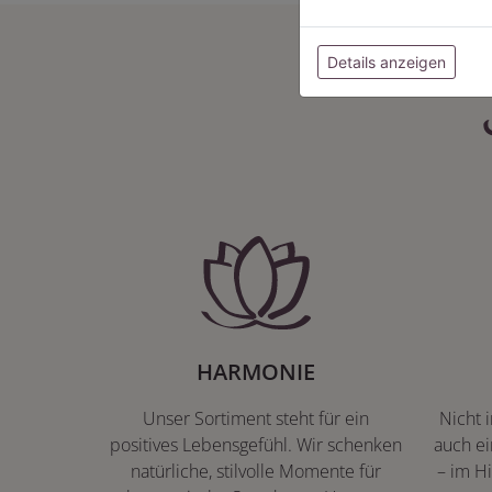
Details anzeigen
HARMONIE
Unser Sortiment steht für ein
Nicht 
positives Lebensgefühl. Wir schenken
auch ei
natürliche, stilvolle Momente für
– im Hi