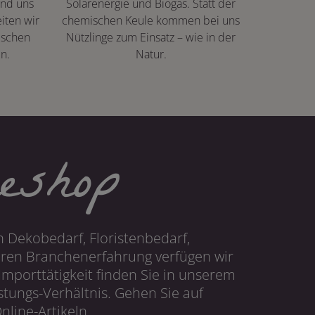
ind uns
Solarenergie und Biogas. Statt der
iten wir
chemischen Keule kommen bei uns
ischen
Nützlinge zum Einsatz – wie in der
n.
Natur.
eshop
 Dekobedarf, Floristenbedarf,
hren Branchenerfahrung verfügen wir
mporttätigkeit finden Sie in unserem
tungs-Verhältnis. Gehen Sie auf
line-Artikeln.