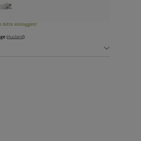
 bitte einloggen!
age
(
Ausland
)