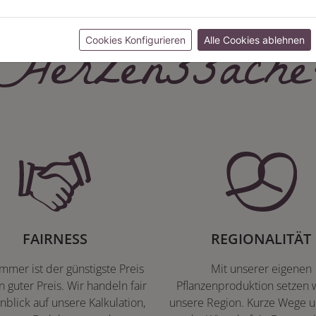
Herzenssache
Cookies Konfigurieren
Alle Cookies ablehnen
FAIRNESS
REGIONALITÄT
immer ist der günstigste Preis
Mit unserer eigenen
n guter Preis. Wir handeln fair
Pflanzenproduktion setzen w
nblick auf unsere Kalkulation,
unsere Region. Kurze Wege u