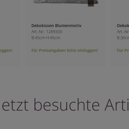
enmotiv
Dekokissen Anemone
Art.-Nr.: 1289400
B:30cm H:50cm
bitte einloggen!
Für Preisangaben bitte einloggen!
letzt besuchte Arti