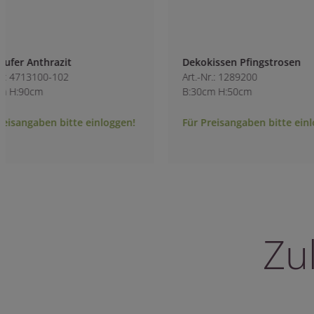
Dekokissen Pfingstrosen
Dekokissen Blum
Art.-Nr.: 1289200
Art.-Nr.: 1289300
B:30cm H:50cm
B:45cm H:45cm
Für Preisangaben bitte einloggen!
Für Preisangaben 
Zu