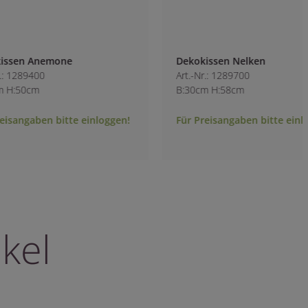
Dekokissen Nelken
Dekokissen Blume
Art.-Nr.: 1289700
Art.-Nr.: 1289600
B:30cm H:58cm
B:45cm H:45cm
Für Preisangaben bitte einloggen!
Für Preisangaben b
kel