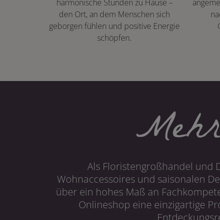
harmonische Stunden zu Hause –
angeme
den Ort, an dem Menschen sich
na
geborgen fühlen und positive Energie
schöpfen.
Mehr
Als Floristengroßhandel und 
Wohnaccessoires und saisonalen Dek
über ein hohes Maß an Fachkompetenz
Onlineshop eine einzigartige P
Entdeckungsre