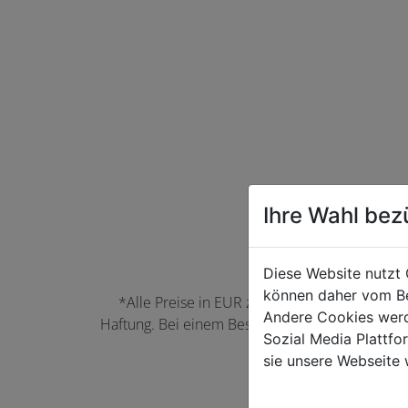
Ihre Wahl bez
Diese Website nutzt 
können daher vom Be
*Alle Preise in EUR zzgl. der jeweils gülti
Andere Cookies werd
Haftung. Bei einem Bestellwert unter 50,00 EU
Sozial Media Plattf
können Farbabwei
sie unsere Webseite 