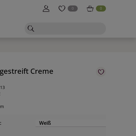
0
0
 gestreift Creme
-13
E
cm
:
Weiß