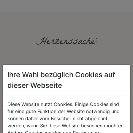
Herzenssache:
Ihre Wahl bezüglich Cookies auf
dieser Webseite
HARMONIE
FAIRNESS
Diese Website nutzt Cookies. Einige Cookies sind
Unser Sortiment steht für ein
Nicht immer ist der günstigste Preis
für eine gute Funktion der Website notwendig und
positives Lebensgefühl. Wir
auch ein guter Preis. Wir handeln
können daher vom Besucher nicht abgelehnt
schenken natürliche, stilvolle
fair – im Hinblick auf unsere
Momente für harmonische Stunden
Kalkulation, angemessene
werden, wenn Sie diese Website besuchen möchten.
zu Hause – den Ort, an dem
Entlohnung und unsere
Andere Cookies werden von Partnern zu