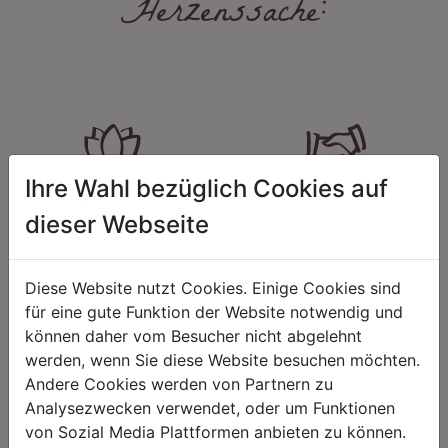
Herzenssache:
Ihre Wahl bezüglich Cookies auf
HARMONIE
FAIRNESS
dieser Webseite
Unser Sortiment steht für ein
Nicht immer ist der günstigste Preis
positives Lebensgefühl. Wir
auch ein guter Preis. Wir handeln
schenken natürliche, stilvolle
fair – im Hinblick auf unsere
Diese Website nutzt Cookies. Einige Cookies sind
Momente für harmonische Stunden
Kalkulation, angemessene
zu Hause – den Ort, an dem
Entlohnung und unsere
für eine gute Funktion der Website notwendig und
Menschen sich geborgen fühlen und
nachhaltigen, gewachsenen
können daher vom Besucher nicht abgelehnt
positive Energie schöpfen.
Geschäftsbeziehungen.
werden, wenn Sie diese Website besuchen möchten.
Andere Cookies werden von Partnern zu
Analysezwecken verwendet, oder um Funktionen
von Sozial Media Plattformen anbieten zu können.