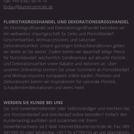
Fax: +49 8382 9614-14
lindau@blumenzentrale.de
FLORISTIKGROSSHANDEL UND DEKORATIONSGROSSHANDEL
Als Floristikgroßhandel und Dekorationsgroßhandel betreiben wir
ein weltweites Importgeschäft für Deko und Floristikbedarf,
Geschenkartikel, Wohnaccessoires und saisonale
Dekorationsartikel. Unsere günstigen Einkaufskonditionen geben
wir direkt an Sie weiter. Zudem bieten wir dauerhaft billige Preise
für Floristikbedarf, wöchentlich Sonderpreise auf aktuelle Floristik
und Dekorationsartikel sowie Rabatte und Aktionen an. Über
unseren Onlineshop können Sie unser Sortiment an Floristikbedarf
und Wohnaccessoires europaweit online kaufen. Floristen und
Dekorateuren bieten wir Inspirationen für saisonale Floristik,
Schaufensterdekorationen und vieles mehr.
WERDEN SIE KUNDE BEI UNS
Sie sind Gewerbetreibender oder Selbstständiger und möchten bei
uns Floristenbedarf und Dekobedarf online bestellen? Einfach den
Kundenantrag ausfüllen und zusammen mit Ihrem
Gewerbenachweis via E-Mail: internet@blumenzentrale.de, Fax: 089
991599-90 oder WhatsApp: +49 176 47799155 an uns übermitteln.