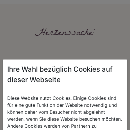
Herzenssache:
Ihre Wahl bezüglich Cookies auf
dieser Webseite
HARMONIE
FAIRNESS
Diese Website nutzt Cookies. Einige Cookies sind
Unser Sortiment steht für ein
Nicht immer ist der günstigste Preis
positives Lebensgefühl. Wir
auch ein guter Preis. Wir handeln
für eine gute Funktion der Website notwendig und
schenken natürliche, stilvolle
fair – im Hinblick auf unsere
können daher vom Besucher nicht abgelehnt
Momente für harmonische Stunden
Kalkulation, angemessene
zu Hause – den Ort, an dem
Entlohnung und unsere
werden, wenn Sie diese Website besuchen möchten.
Menschen sich geborgen fühlen und
nachhaltigen, gewachsenen
Andere Cookies werden von Partnern zu
positive Energie schöpfen.
Geschäftsbeziehungen.