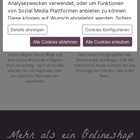
Analysezwecken verwendet, oder um Funktionen
von Sozial Media Plattformen anbieten zu können.
Diese können auf Wunsch abgelehnt werden. Sofern
sie unsere Webseite weiter nutzen, geben Sie
Details anzeigen
Cookies Konfigurieren
REGIONALITÄT
NACHHALTIGKEIT
Einwilligung zu unseren Cookies.
Alle Cookies ablehnen
Alle Cookies erlauben
Mit unserer eigenen
Energiewende hat bei uns Tradition.
Pflanzenproduktion setzen wir auf
Seit 1972 vertrauen wir auf
unsere Region. Kurze Wege und
alternative Energiequellen wie
eine starke Wirtschaft in Bayern
Solarenergie und Biogas. Statt der
sind uns wichtig – auch im Handel
chemischen Keule kommen bei uns
arbeiten wir mit regionalen oder
Nützlinge zum Einsatz – wie in der
europäischen Manufakturen
Natur.
zusammen.
Mehr als ein Onlineshop