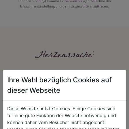
Technisch bedingt können Farbabweichungen zwischen der
Bildschirmdarstellung und dem Originalartikel auftreten.
Herzenssache:
Ihre Wahl bezüglich Cookies auf
dieser Webseite
Diese Website nutzt Cookies. Einige Cookies sind
HARMONIE
FAIRNESS
für eine gute Funktion der Website notwendig und
Unser Sortiment steht für ein
Nicht immer ist der günstigste Preis
können daher vom Besucher nicht abgelehnt
positives Lebensgefühl. Wir
auch ein guter Preis. Wir handeln