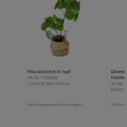
Pilea künstlich in Topf
Olivenbaum mit z
Art.-Nr.: 1533300
Früchten
L:18cm B:18cm H:40cm
Art.-Nr.: 7109000
B:50cm H:120cm
Für Preisangaben bitte einloggen!
Für Preisangaben bitt